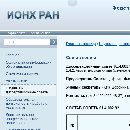
Карта сайта
English version
Главная страница
/
Научные и диссер
Главная
Состав совета
Официальная информация
Диссертационный совет 01.4.002.
об организации
1.4.2. Аналитическая химия (химическ
Структура института
Председатель Совета
- д.ф.-м.н. 
Ученый совет
Ученый секретарь
- к.т.н. Доронин
Научные и
диссертационные советы
Контакты:
тел. 8 (495) 955-48-37, e-m
Образовательная
деятельность и работа с
молодежью
СОСТАВ СОВЕТА 01.4.002.92
Дополнительное
профессиональное
образование
№