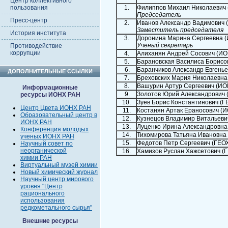
Центр коллективного
пользования
1.
Филиппов Михаил Николаевич
Председатель
Пресс-центр
2.
Иванов Александр Вадимович 
Заместитель председателя
История института
3.
Доронина Марина Сергеевна 
Ученый секретарь
Противодействие
коррупции
4.
Алиханян Андрей Сосович (И
5.
Барановская Василиса Борисо
6.
Баранчиков Александр Евгень
ДОПОЛНИТЕЛЬНЫЕ ССЫЛКИ
7.
Бреховских Мария Николаевна
8.
Вашурин Артур Сергеевич (ИО
Информационные
9.
Золотов Юрий Александрович 
ресурсы ИОНХ РАН
10.
Зуев Борис Константинович (
Центр Цвета ИОНХ РАН
11.
Костанян Артак Ераносович (
Образовательный центр в
12.
Кузнецов Владимир Витальеви
ИОНХ РАН
13.
Луценко Ирина Александровна
Конференция молодых
14.
Тихомирова Татьяна Ивановна
ученых ИОНХ РАН
15.
Федотов Петр Сергеевич (ГЕО
Научный совет по
неорганической
16.
Хамизов Руслан Хажсетович (
химии РАН
Виртуальный музей химии
Новый химический журнал
Научный центр мирового
уровня "Центр
рационального
использования
редкометального сырья"
Внешние ресурсы