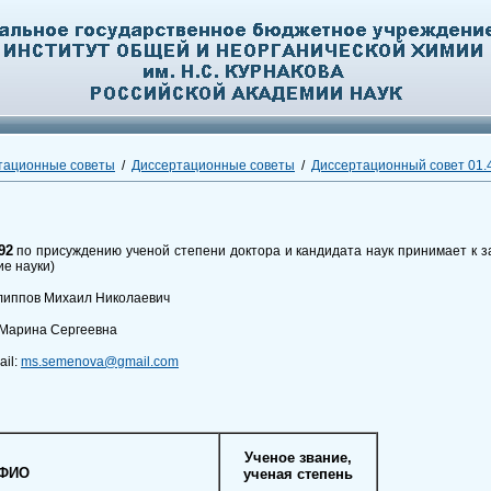
тационные советы
/
Диссертационные советы
/
Диссертационный совет 01.4
92
по присуждению ученой степени доктора и кандидата наук принимает к 
ие науки)
Филиппов Михаил Николаевич
а Марина Сергеевна
ail:
ms.semenova@gmail.com
Ученое звание,
ФИО
ученая степень