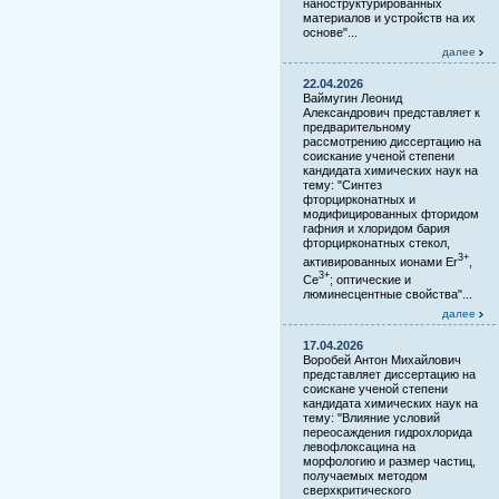
наноструктурированных
материалов и устройств на их
основе"...
далее
22.04.2026
Ваймугин Леонид
Александрович представляет к
предварительному
рассмотрению диссертацию на
соискание ученой степени
кандидата химических наук на
тему: "Синтез
фторцирконатных и
модифицированных фторидом
гафния и хлоридом бария
фторцирконатных стекол,
3+
активированных ионами Er
,
3+
Ce
; оптические и
люминесцентные свойства"...
далее
17.04.2026
Воробей Антон Михайлович
представляет диссертацию на
соискане ученой степени
кандидата химических наук на
тему: "Влияние условий
переосаждения гидрохлорида
левофлоксацина на
морфологию и размер частиц,
получаемых методом
сверхкритического