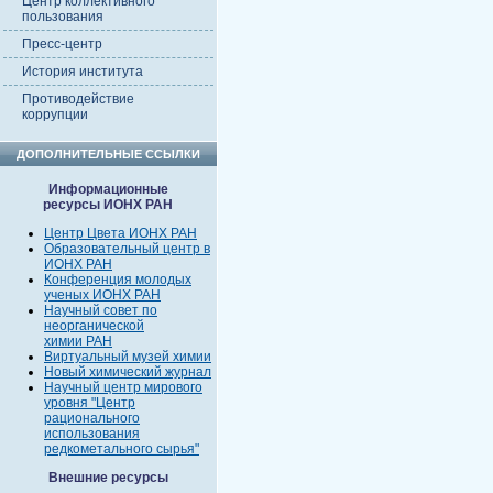
Центр коллективного
пользования
Пресс-центр
История института
Противодействие
коррупции
ДОПОЛНИТЕЛЬНЫЕ ССЫЛКИ
Информационные
ресурсы ИОНХ РАН
Центр Цвета ИОНХ РАН
Образовательный центр в
ИОНХ РАН
Конференция молодых
ученых ИОНХ РАН
Научный совет по
неорганической
химии РАН
Виртуальный музей химии
Новый химический журнал
Научный центр мирового
уровня "Центр
рационального
использования
редкометального сырья"
Внешние ресурсы