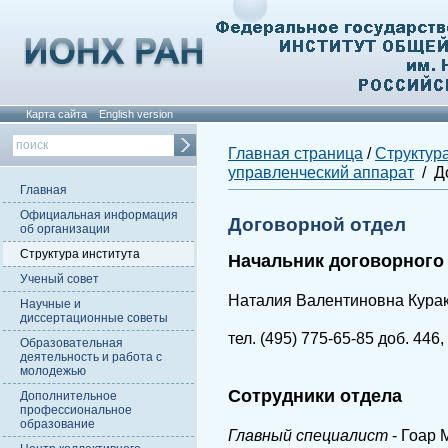
Карта сайта
English version
Главная страница
/
Структура
управленческий аппарат
/ Д
Главная
Официальная информация
Договорной отдел
об организации
Структура института
Начальник договорного
Ученый совет
Наталия Валентиновна Курак
Научные и
диссертационные советы
тел. (495) 775-65-85 доб. 446,
Образовательная
деятельность и работа с
молодежью
Сотрудники отдела
Дополнительное
профессиональное
образование
Главный специалист
- Гоар 