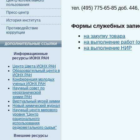
Центр коллективного
пользования
тел. (495) 775-65-85 доб. 446,
Пресс-центр
История института
Формы служебных запис
Противодействие
коррупции
на закупку товара
на выполнение работ (о
ДОПОЛНИТЕЛЬНЫЕ ССЫЛКИ
на выполнение НИР
Информационные
ресурсы ИОНХ РАН
Центр Цвета ИОНХ РАН
Образовательный центр в
ИОНХ РАН
Конференция молодых
ученых ИОНХ РАН
Научный совет по
неорганической
химии РАН
Виртуальный музей химии
Новый химический журнал
Научный центр мирового
уровня "Центр
рационального
использования
редкометального сырья"
Внешние ресурсы