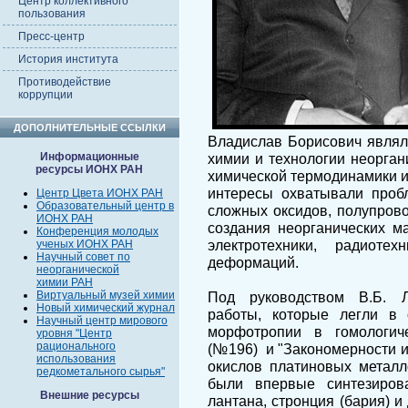
Центр коллективного
пользования
Пресс-центр
История института
Противодействие
коррупции
ДОПОЛНИТЕЛЬНЫЕ ССЫЛКИ
Владислав Борисович являл
Информационные
химии и технологии неорган
ресурсы ИОНХ РАН
химической термодинамики и
интересы охватывали проб
Центр Цвета ИОНХ РАН
Образовательный центр в
сложных оксидов, полупров
ИОНХ РАН
создания неорганических ма
Конференция молодых
электротехники, радиоте
ученых ИОНХ РАН
Научный совет по
деформаций.
неорганической
химии РАН
Виртуальный музей химии
Под руководством В.Б. 
Новый химический журнал
работы, которые легли в 
Научный центр мирового
морфотропии в гомологич
уровня "Центр
рационального
(№196) и "Закономерности 
использования
окислов платиновых металл
редкометального сырья"
были впервые синтезиров
Внешние ресурсы
лантана, стронция (бария) 