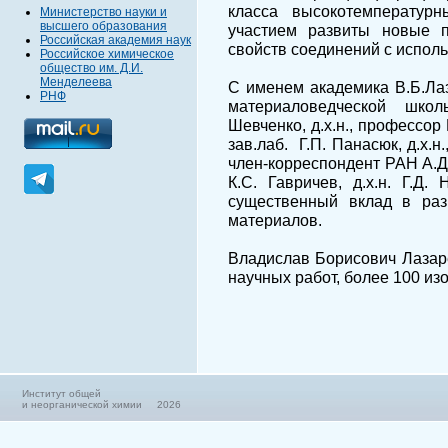
класса высокотемператур
Министерство науки и
высшего образования
участием развиты новые 
Российская академия наук
свойств соединений с испол
Российское химическое
общество им. Д.И.
Менделеева
С именем академика В.Б.Ла
РНФ
материаловедческой школ
Шевченко, д.х.н., профессор И
зав.лаб. Г.П. Панасюк, д.х.н
член-корреспондент РАН А.Д. И
К.С. Гавричев, д.х.н. Г.Д. 
существенный вклад в раз
материалов.
Владислав Борисович Лазар
научных работ, более 100 из
Институт общей
и неорганической химии 2026