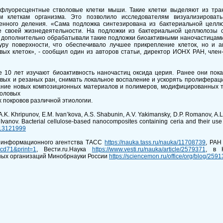
флуоресцентные стволовые клетки мыши. Такие клетки выделяют из тр
 клеткам организма. Это позволило исследователям визуализироват
ренного деления. «Сама подложка синтезирована из бактериальной целлю
 своей жизнедеятельности. На подложки из бактериальной целлюлозы с
ы дополнительно обрабатывали такие подложки биоактивными наночастицами
уру поверхности, что обеспечивало лучшее прикрепление клеток, но и а
вых клеток», - сообщил один из авторов статьи, директор ИОНХ РАН, член
е 10 лет изучают биоактивность наночастиц оксида церия. Ранее они пока
вых и резаных ран, снимать локальное воспаление и ускорять пролифераци
ание новых композиционных материалов и полимеров, модифицированных т
воловых
 покровов различной этиологии.
 A.K. Khripunov, E.M. Ivan’kova, A.S. Shabunin, A.V. Yakimansky, D.P. Romanov, A.
Ivanov. Bacterial cellulose-based nanocomposites containing ceria and their use i
13121999
 информационного агентства ТАСС
https://nauka.tass.ru/nauka/11708739
, РА
cd71&print=1
, Вести.ru.Наука
https://www.vesti.ru/nauka/article/2579371
, в 
ных организаций Минобрнауки России
https://sciencemon.ru/office/org/blog/2591