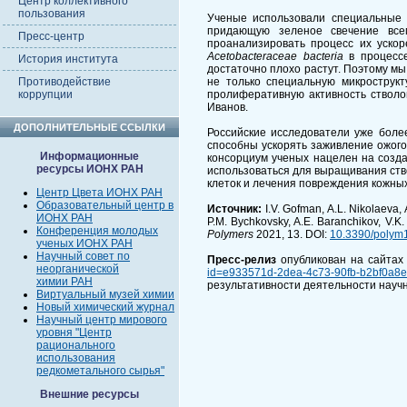
Центр коллективного
пользования
Ученые использовали специальные 
придающую зеленое свечение всем
Пресс-центр
проанализировать процесс их уско
Acetobacteraceae bacteria
в процессе
История института
достаточно плохо растут. Поэтому м
Противодействие
не только специальную микрострукт
коррупции
пролиферативную активность стволо
Иванов.
ДОПОЛНИТЕЛЬНЫЕ ССЫЛКИ
Российские исследователи уже боле
способны ускорять заживление ожого
Информационные
консорциум ученых нацелен на созд
ресурсы ИОНХ РАН
использоваться для выращивания ст
клеток и лечения повреждения кожных
Центр Цвета ИОНХ РАН
Образовательный центр в
Источник:
I.V. Gofman, A.L. Nikolaeva,
ИОНХ РАН
P.M. Bychkovsky, A.E. Baranchikov, V.K. 
Конференция молодых
Polymers
2021, 13. DOI:
10.3390/polym
ученых ИОНХ РАН
Научный совет по
Пресс-релиз
опубликован на сайтах
неорганической
id=e933571d-2dea-4c73-90fb-b2bf0a8e
химии РАН
результативности деятельности науч
Виртуальный музей химии
Новый химический журнал
Научный центр мирового
уровня "Центр
рационального
использования
редкометального сырья"
Внешние ресурсы