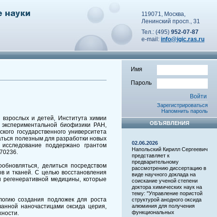
119071, Москва,
Ленинский просп., 31
Тел.: (495)
952-07-87
e-mail:
info@igic.ras.ru
Имя
Пароль
Зарегистрироваться
Напомнить пароль
 взрослых и детей, Института химии
ОБЪЯВЛЕНИЯ
и экспериментальной биофизики РАН,
кого государственного университета
аться полезным для разработки новых
02.06.2026
 исследование поддержано грантом
Напольский Кирилл Сергеевич
-70236.
представляет к
предварительному
обновляться, делиться посредством
рассмотрению диссертацию в
в и тканей. С целью восстановления
виде научного доклада на
и регенеративной медицины, которые
соискание ученой степени
доктора химических наук на
тему: "Управление пористой
логию создания подложек для роста
структурой анодного оксида
ванной наночастицами оксида церия,
алюминия для получения
функциональных
хности.