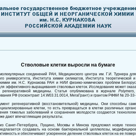
Стволовые клетки выросли на бумаге
молекулярных соединений РАН, Медицинского центра им. Г.И. Турнера для
ного университета, Института химии силикатов, Института теоретической 
химии им. Н.С. Курнакова РАН и НИИ физико-химических проблем Белорусс
ля эффективного выращивания стволовых клеток. Исследование может оказ
 регенеративной медицины. Статья опубликована в журнале
Polymers
,
вания РФ (госконтракт 14.W03.31.0014, МегаГрант) и грантом РФФИ № 20-33
умент регенеративной (восстановительной) медицины. Они способны само
циализированные клетки, то есть превращаться в клетки различных органо
чения тяжелых заболеваний и сохранения молодости создаются технологи
уже дают впечатляющие результаты.
из Санкт-Петербурга, Пущино, Москвы и Минска предложил новую техно
предлагается создавать на основе бактериальной целлюлозы, модифициро
тивность и обеспечивают ускоренное деление стволовых клеток на ее повер