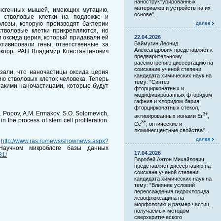
наноструктурированных
материалов и устройств на их
ансгенных мышей, имеющих мутацию,
основе"...
ь стволовые клетки на подложке и
лозы, которую производят бактерии
далее
тволовые клетки прикрепляются, но
 оксида церия, который придавали ей
22.04.2026
Ваймугин Леонид
ктивировали гены, ответственные за
Александрович представляет к
-корр. РАН Владимир Константинович
предварительному
рассмотрению диссертацию на
соискание ученой степени
зали, что наночастицы оксида церия
кандидата химических наук на
ю стволовых клеток человека. Теперь
тему: "Синтез
акими наночастицами, которые будут
фторцирконатных и
модифицированных фторидом
гафния и хлоридом бария
фторцирконатных стекол,
L. Popov, A.M. Ermakov, S.O. Solomevich,
3+
активированных ионами Er
,
n the process of stem cell proliferation.
3+
Ce
; оптические и
люминесцентные свойства"...
далее
Н
http://www.ras.ru/news/shownews.aspx?
Научном микроблоге базы данных
17.04.2026
31/
Воробей Антон Михайлович
представляет диссертацию на
соискане ученой степени
кандидата химических наук на
тему: "Влияние условий
переосаждения гидрохлорида
левофлоксацина на
морфологию и размер частиц,
получаемых методом
сверхкритического