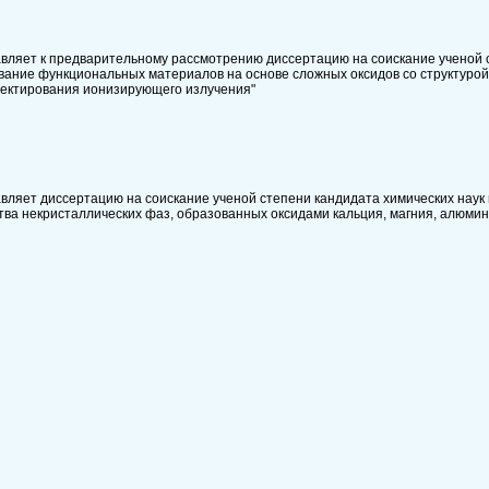
вляет к предварительному рассмотрению диссертацию на соискание ученой 
ование функциональных материалов на основе сложных оксидов со структуро
тектирования ионизирующего излучения"
ляет диссертацию на соискание ученой степени кандидата химических наук 
тва некристаллических фаз, образованных оксидами кальция, магния, алюмин