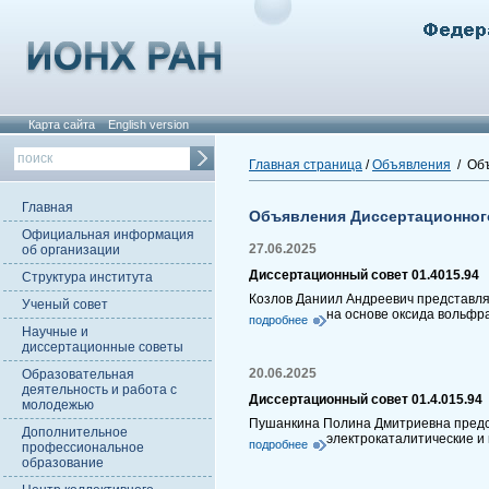
Карта сайта
English version
Главная страница
/
Объявления
/ Объ
Главная
Объявления Диссертационног
Официальная информация
27.06.2025
об организации
Диссертационный совет 01.4015.94
Структура института
Козлов Даниил Андреевич представля
Ученый совет
на основе оксида вольфр
подробнее
Научные и
диссертационные советы
20.06.2025
Образовательная
деятельность и работа с
Диссертационный совет 01.4.015.94
молодежью
Пушанкина Полина Дмитриевна предст
Дополнительное
электрокаталитические и
подробнее
профессиональное
образование