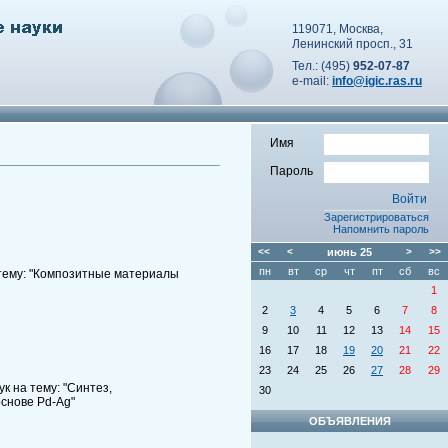
119071, Москва,
Ленинский просп., 31
Тел.: (495)
952-07-87
e-mail:
info@igic.ras.ru
Имя
Пароль
Зарегистрироваться
Напомнить пароль
<<
<
июнь
25
>
>>
пн
вт
ср
чт
пт
сб
вс
 тему: "Композитные материалы
1
2
3
4
5
6
7
8
9
10
11
12
13
14
15
16
17
18
19
20
21
22
23
24
25
26
27
28
29
 на тему: "Синтез,
30
снове Pd-Ag"
ОБЪЯВЛЕНИЯ