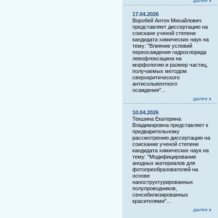
далее
17.04.2026
Воробей Антон Михайлович
представляет диссертацию на
соискане ученой степени
кандидата химических наук на
тему: "Влияние условий
переосаждения гидрохлорида
левофлоксацина на
морфологию и размер частиц,
получаемых методом
сверхкритического
антисольвентного
осаждения"...
далее
10.04.2026
Текшина Екатерина
Владимировна представляет к
предварительному
рассмотрению диссертацию на
соискание ученой степени
кандидата химических наук на
тему: "Модифицирование
анодных материалов для
фотопреобразователей на
основе
наноструктурированных
полупроводников,
сенсибилизированных
красителями"...
далее