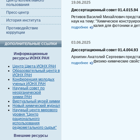
Центр коллективного
19.06.2025
пользования
Диссертационный совет 01.4.015.94
Пресс-центр
Ретивов Василий Михайлович предста
История института
наук на тему: "Химическое конструир
калия для фотоники и де
подробнее
Противодействие
коррупции
03.06.2025
ДОПОЛНИТЕЛЬНЫЕ ССЫЛКИ
Диссертационный совет 01.4.004.93
Информационные
Архипин Анатолий Сергеевич представ
ресурсы ИОНХ РАН
физико-химические свойс
подробнее
Центр Цвета ИОНХ РАН
Образовательный центр в
ИОНХ РАН
Конференция молодых
ученых ИОНХ РАН
Научный совет по
неорганической
химии РАН
Виртуальный музей химии
Новый химический журнал
Научный центр мирового
уровня "Центр
рационального
использования
редкометального сырья"
Внешние ресурсы