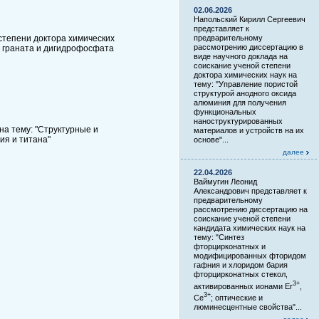
02.06.2026
Напольский Кирилл Сергеевич
представляет к
степени доктора химических
предварительному
рассмотрению диссертацию в
й граната и дигидрофосфата
виде научного доклада на
соискание ученой степени
доктора химических наук на
тему: "Управление пористой
структурой анодного оксида
алюминия для получения
функциональных
наноструктурированных
на тему: "Структурные и
материалов и устройств на их
ия и титана"
основе"...
далее
22.04.2026
Ваймугин Леонид
Александрович представляет к
предварительному
рассмотрению диссертацию на
соискание ученой степени
кандидата химических наук на
тему: "Синтез
фторцирконатных и
модифицированных фторидом
гафния и хлоридом бария
фторцирконатных стекол,
3+
активированных ионами Er
,
3+
Ce
; оптические и
люминесцентные свойства"...