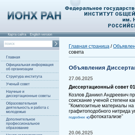
Карта сайта
English version
Главная страница
/
Объявле
совета
Главная
Официальная информация
Объявления Диссерта
об организации
Структура института
27.06.2025
Ученый совет
Диссертационный совет 01
Научные и
Козлов Даниил Андреевич пр
диссертационные советы
соискание ученой степени ка
Образовательная
"Композитные материалы на 
деятельность и работа с
графитоподобного нитрида у
молодежью
фотокатализе"
подробнее
Дополнительное
профессиональное
образование
20.06.2025