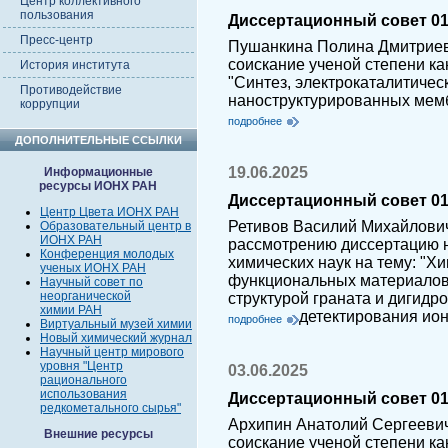
Центр коллективного
пользования
Диссертационный совет 01.
Пресс-центр
Пушанкина Полина Дмитриев
соискание ученой степени ка
История института
"Синтез, электрокаталитичес
Противодействие
наноструктурированных мемб
коррупции
подробнее
ДОПОЛНИТЕЛЬНЫЕ ССЫЛКИ
19.06.2025
Информационные
ресурсы ИОНХ РАН
Диссертационный совет 01.
Центр Цвета ИОНХ РАН
Ретивов Василий Михайлович
Образовательный центр в
ИОНХ РАН
рассмотрению диссертацию н
Конференция молодых
химических наук на тему: "Х
ученых ИОНХ РАН
функциональных материалов 
Научный совет по
неорганической
структурой граната и дигидр
химии РАН
детектирования ио
подробнее
Виртуальный музей химии
Новый химический журнал
Научный центр мирового
уровня "Центр
03.06.2025
рационального
использования
Диссертационный совет 01.
редкометального сырья"
Архипин Анатолий Сергеевич
Внешние ресурсы
соискание ученой степени ка