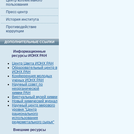
Центр коллективного
пользования
Пресс-центр
История института
Противодействие
коррупции
ДОПОЛНИТЕЛЬНЫЕ ССЫЛКИ
Информационные
ресурсы ИОНХ РАН
Центр Цвета ИОНХ РАН
Образовательный центр в
ИОНХ РАН
Конференция молодых
ученых ИОНХ РАН
Научный совет по
неорганической
химии РАН
Виртуальный музей химии
Новый химический журнал
Научный центр мирового
уровня "Центр
рационального
использования
редкометального сырья"
Внешние ресурсы