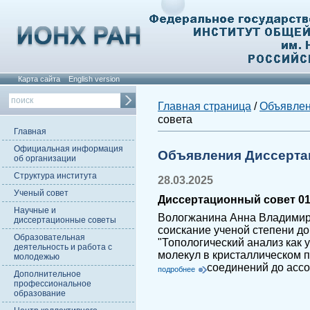
Карта сайта
English version
Главная страница
/
Объявле
совета
Главная
Официальная информация
Объявления Диссерта
об организации
Структура института
28.03.2025
Ученый совет
Диссертационный совет 01.
Научные и
Вологжанина Анна Владимир
диссертационные советы
соискание ученой степени до
Образовательная
"Топологический анализ как
деятельность и работа с
молекул в кристаллическом п
молодежью
соединений до асс
подробнее
Дополнительное
профессиональное
образование