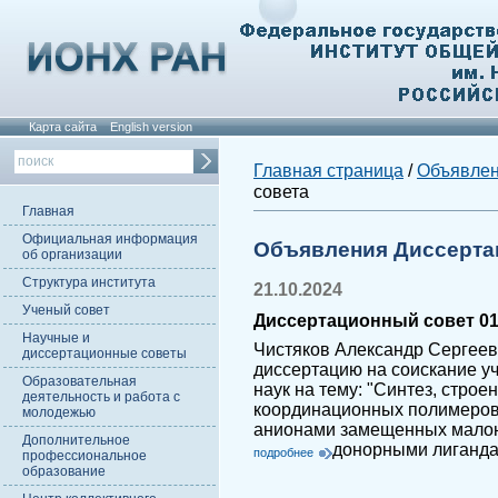
Карта сайта
English version
Главная страница
/
Объявле
совета
Главная
Официальная информация
Объявления Диссерта
об организации
Структура института
21.10.2024
Ученый совет
Диссертационный совет 01.
Научные и
Чистяков Александр Сергеев
диссертационные советы
диссертацию на соискание у
Образовательная
наук на тему: "Синтез, стро
деятельность и работа с
координационных полимеров цин
молодежью
анионами замещенных малон
Дополнительное
донорными лиганд
подробнее
профессиональное
образование