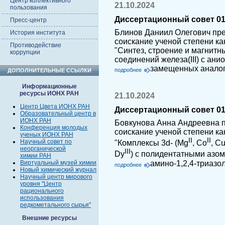
Центр коллективного
21.10.2024
пользования
Диссертационный совет 01.
Пресс-центр
Блинов Даниил Олегович пре
История института
соискание ученой степени ка
Противодействие
"Синтез, строение и магнит
коррупции
соединений железа(III) с ан
замещенных аналог
подробнее
ДОПОЛНИТЕЛЬНЫЕ ССЫЛКИ
Информационные
ресурсы ИОНХ РАН
21.10.2024
Центр Цвета ИОНХ РАН
Диссертационный совет 01.
Образовательный центр в
ИОНХ РАН
Бовкунова Анна Андреевна п
Конференция молодых
соискание ученой степени ка
ученых ИОНХ РАН
II
II
Научный совет по
"Комплексы 3d- (Mg
, Co
, C
неорганической
III
Dy
) с полидентатными азо
химии РАН
амино-1,2,4-триазо
Виртуальный музей химии
подробнее
Новый химический журнал
Научный центр мирового
уровня "Центр
рационального
использования
редкометального сырья"
Внешние ресурсы