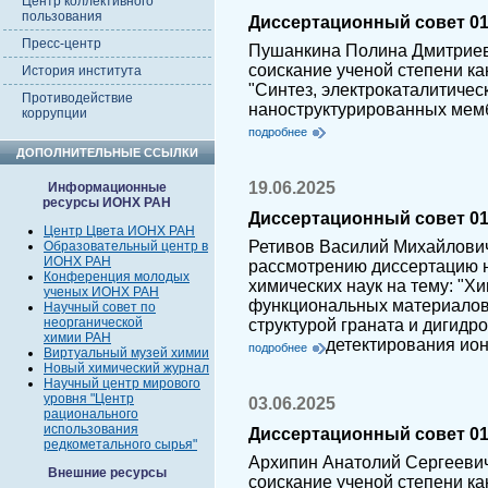
Центр коллективного
пользования
Диссертационный совет 01.
Пресс-центр
Пушанкина Полина Дмитриев
соискание ученой степени ка
История института
"Синтез, электрокаталитичес
Противодействие
наноструктурированных мемб
коррупции
подробнее
ДОПОЛНИТЕЛЬНЫЕ ССЫЛКИ
19.06.2025
Информационные
ресурсы ИОНХ РАН
Диссертационный совет 01.
Центр Цвета ИОНХ РАН
Ретивов Василий Михайлович
Образовательный центр в
ИОНХ РАН
рассмотрению диссертацию н
Конференция молодых
химических наук на тему: "Х
ученых ИОНХ РАН
функциональных материалов 
Научный совет по
неорганической
структурой граната и дигидр
химии РАН
детектирования ио
подробнее
Виртуальный музей химии
Новый химический журнал
Научный центр мирового
уровня "Центр
03.06.2025
рационального
использования
Диссертационный совет 01.
редкометального сырья"
Архипин Анатолий Сергеевич
Внешние ресурсы
соискание ученой степени ка