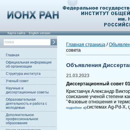
Карта сайта
English version
Главная страница
/
Объявле
совета
Главная
Официальная информация
Объявления Диссерта
об организации
Структура института
21.03.2023
Ученый совет
Диссертационный совет 01.
Научные и
Криставчук Александр Викто
диссертационные советы
соискание ученой степени ка
Образовательная
"Фазовые отношения и термо
деятельность и работа с
системах Ag-Pd-X, г
молодежью
подробнее
Дополнительное
профессиональное
образование