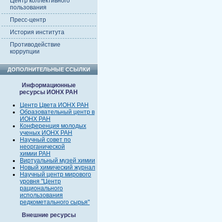
Центр коллективного
пользования
Пресс-центр
История института
Противодействие
коррупции
ДОПОЛНИТЕЛЬНЫЕ ССЫЛКИ
Информационные
ресурсы ИОНХ РАН
Центр Цвета ИОНХ РАН
Образовательный центр в
ИОНХ РАН
Конференция молодых
ученых ИОНХ РАН
Научный совет по
неорганической
химии РАН
Виртуальный музей химии
Новый химический журнал
Научный центр мирового
уровня "Центр
рационального
использования
редкометального сырья"
Внешние ресурсы