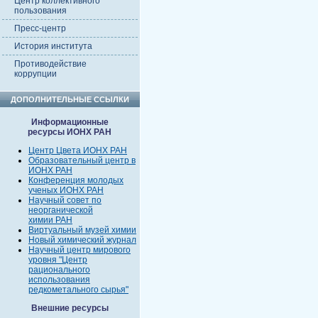
Центр коллективного
пользования
Пресс-центр
История института
Противодействие
коррупции
ДОПОЛНИТЕЛЬНЫЕ ССЫЛКИ
Информационные
ресурсы ИОНХ РАН
Центр Цвета ИОНХ РАН
Образовательный центр в
ИОНХ РАН
Конференция молодых
ученых ИОНХ РАН
Научный совет по
неорганической
химии РАН
Виртуальный музей химии
Новый химический журнал
Научный центр мирового
уровня "Центр
рационального
использования
редкометального сырья"
Внешние ресурсы