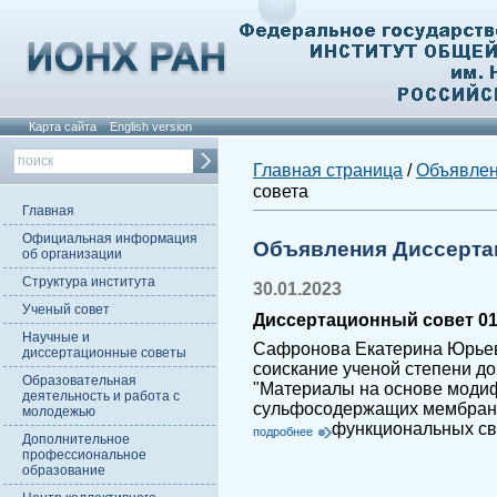
Карта сайта
English version
Главная страница
/
Объявле
совета
Главная
Официальная информация
Объявления Диссерта
об организации
Структура института
30.01.2023
Ученый совет
Диссертационный совет 01.
Научные и
Сафронова Екатерина Юрьев
диссертационные советы
соискание ученой степени до
Образовательная
"Материалы на основе мод
деятельность и работа с
сульфосодержащих мембран
молодежью
функциональных св
подробнее
Дополнительное
профессиональное
образование