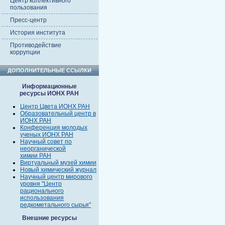
Центр коллективного
пользования
Пресс-центр
История института
Противодействие
коррупции
ДОПОЛНИТЕЛЬНЫЕ ССЫЛКИ
Информационные
ресурсы ИОНХ РАН
Центр Цвета ИОНХ РАН
Образовательный центр в
ИОНХ РАН
Конференция молодых
ученых ИОНХ РАН
Научный совет по
неорганической
химии РАН
Виртуальный музей химии
Новый химический журнал
Научный центр мирового
уровня "Центр
рационального
использования
редкометального сырья"
Внешние ресурсы