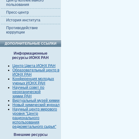
Центр коллективного
пользования
Пресс-центр
История института
Противодействие
коррупции
ДОПОЛНИТЕЛЬНЫЕ ССЫЛКИ
Информационные
ресурсы ИОНХ РАН
Центр Цвета ИОНХ РАН
Образовательный центр в
ИОНХ РАН
Конференция молодых
ученых ИОНХ РАН
Научный совет по
неорганической
химии РАН
Виртуальный музей химии
Новый химический журнал
Научный центр мирового
уровня "Центр
рационального
использования
редкометального сырья"
Внешние ресурсы