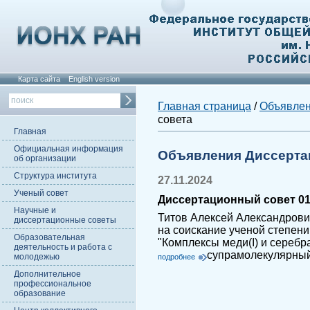
Карта сайта
English version
Главная страница
/
Объявле
совета
Главная
Официальная информация
Объявления Диссерта
об организации
Структура института
27.11.2024
Ученый совет
Диссертационный совет 01.
Научные и
Титов Алексей Александрови
диссертационные советы
на соискание ученой степени
Образовательная
"Комплексы меди(I) и серебра
деятельность и работа с
супрамолекулярный
молодежью
подробнее
Дополнительное
профессиональное
образование