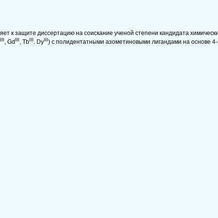
ет к защите диссертацию на соискание ученой степени кандидата химических
III
III
III
III
, Gd
, Tb
. Dy
) с полидентатными азометиновыми лигандами на основе 4-