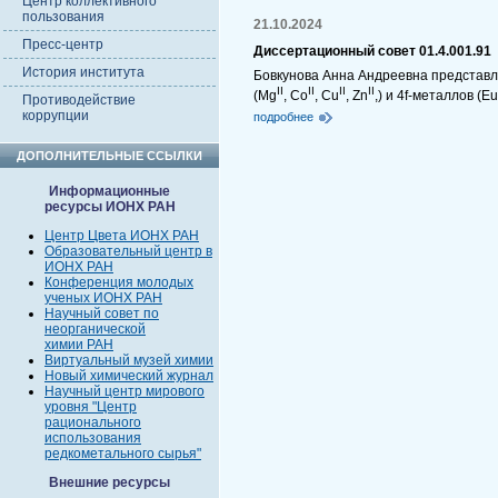
Центр коллективного
пользования
21.10.2024
Пресс-центр
Диссертационный совет 01.4.001.91
История института
Бовкунова Анна Андреевна представля
II
II
II
II
(Mg
, Co
, Cu
, Zn
,) и 4f-металлов (Eu
Противодействие
коррупции
подробнее
ДОПОЛНИТЕЛЬНЫЕ ССЫЛКИ
Информационные
ресурсы ИОНХ РАН
Центр Цвета ИОНХ РАН
Образовательный центр в
ИОНХ РАН
Конференция молодых
ученых ИОНХ РАН
Научный совет по
неорганической
химии РАН
Виртуальный музей химии
Новый химический журнал
Научный центр мирового
уровня "Центр
рационального
использования
редкометального сырья"
Внешние ресурсы