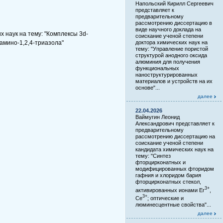
Напольский Кирилл Сергеевич
представляет к
предварительному
рассмотрению диссертацию в
виде научного доклада на
 наук на тему: "Комплексы 3d-
соискание ученой степени
амино-1,2,4-триазола"
доктора химических наук на
тему: "Управление пористой
структурой анодного оксида
алюминия для получения
функциональных
наноструктурированных
материалов и устройств на их
основе"...
далее
22.04.2026
Ваймугин Леонид
Александрович представляет к
предварительному
рассмотрению диссертацию на
соискание ученой степени
кандидата химических наук на
тему: "Синтез
фторцирконатных и
модифицированных фторидом
гафния и хлоридом бария
фторцирконатных стекол,
3+
активированных ионами Er
,
3+
Ce
; оптические и
люминесцентные свойства"...
далее