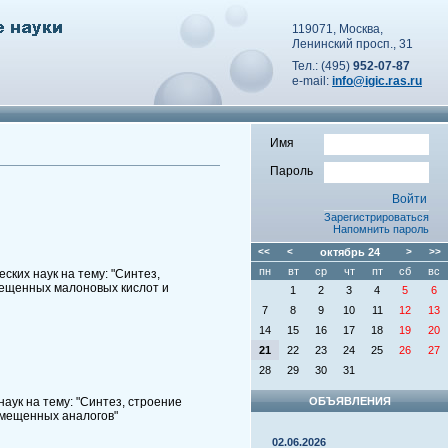
119071, Москва,
Ленинский просп., 31
Тел.: (495)
952-07-87
e-mail:
info@igic.ras.ru
Имя
Пароль
Зарегистрироваться
Напомнить пароль
<<
<
октябрь
24
>
>>
пн
вт
ср
чт
пт
сб
вс
ких наук на тему: "Синтез,
амещенных малоновых кислот и
1
2
3
4
5
6
7
8
9
10
11
12
13
14
15
16
17
18
19
20
21
22
23
24
25
26
27
28
29
30
31
аук на тему: "Синтез, строение
ОБЪЯВЛЕНИЯ
амещенных аналогов"
02.06.2026