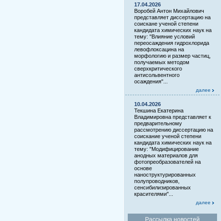
17.04.2026
Воробей Антон Михайлович
представляет диссертацию на
соискане ученой степени
кандидата химических наук на
тему: "Влияние условий
переосаждения гидрохлорида
левофлоксацина на
морфологию и размер частиц,
получаемых методом
сверхкритического
антисольвентного
осаждения"...
далее
10.04.2026
Текшина Екатерина
Владимировна представляет к
предварительному
рассмотрению диссертацию на
соискание ученой степени
кандидата химических наук на
тему: "Модифицирование
анодных материалов для
фотопреобразователей на
основе
наноструктурированных
полупроводников,
сенсибилизированных
красителями"...
далее
Рассылка новостей