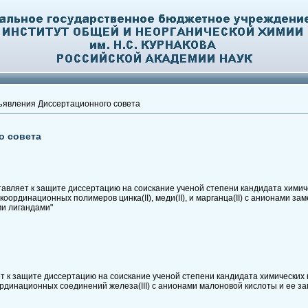
явления Диссертационного совета
о совета
авляет к защите диссертацию на соискание ученой степени кандидата химичес
оординационных полимеров цинка(II), меди(II), и марганца(II) с анионами з
и лигандами"
 к защите диссертацию на соискание ученой степени кандидата химических н
ординационных соединений железа(III) с анионами малоновой кислоты и ее з