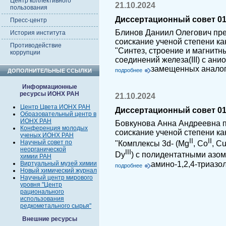
Центр коллективного
21.10.2024
пользования
Диссертационный совет 01.
Пресс-центр
Блинов Даниил Олегович пре
История института
соискание ученой степени ка
Противодействие
"Синтез, строение и магнит
коррупции
соединений железа(III) с ан
замещенных аналог
подробнее
ДОПОЛНИТЕЛЬНЫЕ ССЫЛКИ
Информационные
ресурсы ИОНХ РАН
21.10.2024
Центр Цвета ИОНХ РАН
Диссертационный совет 01.
Образовательный центр в
ИОНХ РАН
Бовкунова Анна Андреевна п
Конференция молодых
соискание ученой степени ка
ученых ИОНХ РАН
II
II
Научный совет по
"Комплексы 3d- (Mg
, Co
, C
неорганической
III
Dy
) с полидентатными азо
химии РАН
амино-1,2,4-триазо
Виртуальный музей химии
подробнее
Новый химический журнал
Научный центр мирового
уровня "Центр
рационального
использования
редкометального сырья"
Внешние ресурсы