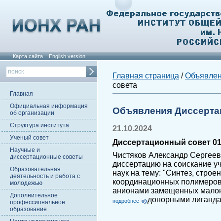
Карта сайта
English version
Главная страница
/
Объявле
совета
Главная
Официальная информация
Объявления Диссерта
об организации
Структура института
21.10.2024
Ученый совет
Диссертационный совет 01.
Научные и
Чистяков Александр Сергеев
диссертационные советы
диссертацию на соискание у
Образовательная
наук на тему: "Синтез, стро
деятельность и работа с
координационных полимеров цин
молодежью
анионами замещенных малон
Дополнительное
донорными лиганд
подробнее
профессиональное
образование