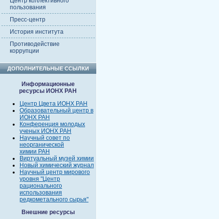
Центр коллективного
пользования
Пресс-центр
История института
Противодействие
коррупции
ДОПОЛНИТЕЛЬНЫЕ ССЫЛКИ
Информационные
ресурсы ИОНХ РАН
Центр Цвета ИОНХ РАН
Образовательный центр в
ИОНХ РАН
Конференция молодых
ученых ИОНХ РАН
Научный совет по
неорганической
химии РАН
Виртуальный музей химии
Новый химический журнал
Научный центр мирового
уровня "Центр
рационального
использования
редкометального сырья"
Внешние ресурсы