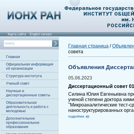
Карта сайта
English version
Главная страница
/
Объявле
совета
Главная
Официальная информация
Объявления Диссерта
об организации
Структура института
05.06.2023
Ученый совет
Диссертационный совет 01.
Научные и
Силина Юлия Евгеньевна пре
диссертационные советы
ученой степени доктора хими
Образовательная
"Микроаналитические тест-с
деятельность и работа с
наноструктурированных орга
молодежью
подробнее
Дополнительное
профессиональное
образование