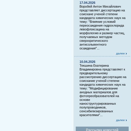
17.04.2026
Воробей Антон Михайлович
представляет диссертацию на
соискане ученой степени
кандидата химических наук на
тему: "Влияние условий
переосаждения гидрохлорида
левофлоксацина на
морфологию и размер частиц,
получаемых методом
сверхкритического
антисольвентного
осаждения"...
далее
10.04.2026
Текшина Екатерина
Владимировна представляет к
предварительному
рассмотрению диссертацию на
соискание ученой степени
кандидата химических наук на
тему: "Модифицирование
анодных материалов для
фотопреобразователей на
основе
наноструктурированных
полупроводников,
сенсибилизированных
красителями"...
далее
Рассылка новостей