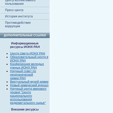
Центр коллективного
пользования
Пресс-центр
История института
Противодействие
коррупции
ДОПОЛНИТЕЛЬНЫЕ ССЫЛКИ
Информационные
ресурсы ИОНХ РАН
Центр Цвета ИОНХ РАН
Образовательный центр в
ИОНХ РАН
Конференция молодых
ученых ИОНХ РАН
Научный совет по
неорганической
химии РАН
Виртуальный музей химии
Новый химический журнал
Научный центр мирового
уровня "Центр
рационального
использования
редкометального сырья"
Внешние ресурсы