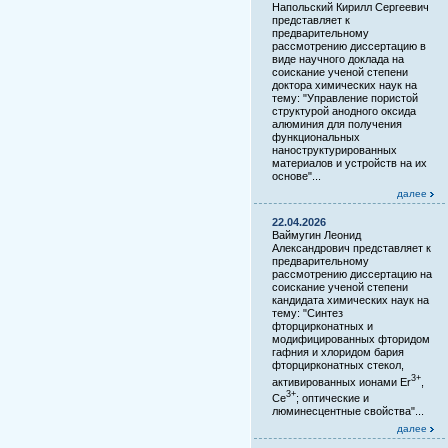
Напольский Кирилл Сергеевич
представляет к
предварительному
рассмотрению диссертацию в
виде научного доклада на
соискание ученой степени
доктора химических наук на
тему: "Управление пористой
структурой анодного оксида
алюминия для получения
функциональных
наноструктурированных
материалов и устройств на их
основе"...
далее
22.04.2026
Ваймугин Леонид
Александрович представляет к
предварительному
рассмотрению диссертацию на
соискание ученой степени
кандидата химических наук на
тему: "Синтез
фторцирконатных и
модифицированных фторидом
гафния и хлоридом бария
фторцирконатных стекол,
3+
активированных ионами Er
,
3+
Ce
; оптические и
люминесцентные свойства"...
далее