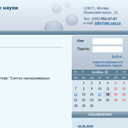
119071, Москва,
Ленинский просп., 31
Тел.: (495)
952-07-87
e-mail:
info@igic.ras.ru
Имя
Пароль
Зарегистрироваться
Напомнить пароль
<<
<
ноябрь
22
>
>>
пн
вт
ср
чт
пт
сб
вс
 тему: "Синтез наноразмерных
1
2
3
4
5
6
7
8
9
10
11
12
13
14
15
16
17
18
19
20
21
22
23
24
25
26
27
28
29
30
ОБЪЯВЛЕНИЯ
02.06.2026