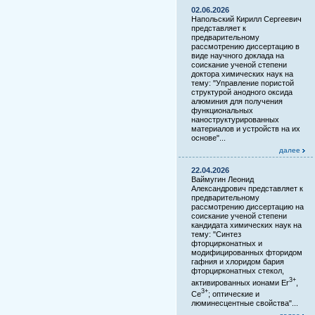
02.06.2026
Напольский Кирилл Сергеевич
представляет к
предварительному
рассмотрению диссертацию в
виде научного доклада на
соискание ученой степени
доктора химических наук на
тему: "Управление пористой
структурой анодного оксида
алюминия для получения
функциональных
наноструктурированных
материалов и устройств на их
основе"...
далее
22.04.2026
Ваймугин Леонид
Александрович представляет к
предварительному
рассмотрению диссертацию на
соискание ученой степени
кандидата химических наук на
тему: "Синтез
фторцирконатных и
модифицированных фторидом
гафния и хлоридом бария
фторцирконатных стекол,
3+
активированных ионами Er
,
3+
Ce
; оптические и
люминесцентные свойства"...