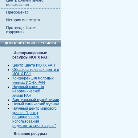
Центр коллективного
пользования
Пресс-центр
История института
Противодействие
коррупции
ДОПОЛНИТЕЛЬНЫЕ ССЫЛКИ
Информационные
ресурсы ИОНХ РАН
Центр Цвета ИОНХ РАН
Образовательный центр в
ИОНХ РАН
Конференция молодых
ученых ИОНХ РАН
Научный совет по
неорганической
химии РАН
Виртуальный музей химии
Новый химический журнал
Научный центр мирового
уровня "Центр
рационального
использования
редкометального сырья"
Внешние ресурсы