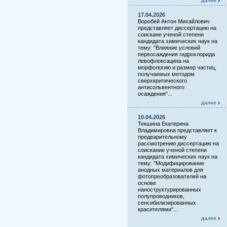
далее
17.04.2026
Воробей Антон Михайлович
представляет диссертацию на
соискане ученой степени
кандидата химических наук на
тему: "Влияние условий
переосаждения гидрохлорида
левофлоксацина на
морфологию и размер частиц,
получаемых методом
сверхкритического
антисольвентного
осаждения"...
далее
10.04.2026
Текшина Екатерина
Владимировна представляет к
предварительному
рассмотрению диссертацию на
соискание ученой степени
кандидата химических наук на
тему: "Модифицирование
анодных материалов для
фотопреобразователей на
основе
наноструктурированных
полупроводников,
сенсибилизированных
красителями"...
далее