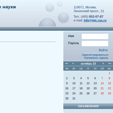
119071, Москва,
Ленинский просп., 31
Тел.: (495)
952-07-87
e-mail:
info@igic.ras.ru
Имя
Пароль
Зарегистрироваться
Напомнить пароль
<<
<
октябрь
23
>
>>
пн
вт
ср
чт
пт
сб
вс
1
2
3
4
5
6
7
8
9
10
11
12
13
14
15
16
17
18
19
20
21
22
23
24
25
26
27
28
29
30
31
ОБЪЯВЛЕНИЯ