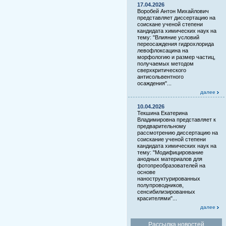
17.04.2026
Воробей Антон Михайлович
представляет диссертацию на
соискане ученой степени
кандидата химических наук на
тему: "Влияние условий
переосаждения гидрохлорида
левофлоксацина на
морфологию и размер частиц,
получаемых методом
сверхкритического
антисольвентного
осаждения"...
далее
10.04.2026
Текшина Екатерина
Владимировна представляет к
предварительному
рассмотрению диссертацию на
соискание ученой степени
кандидата химических наук на
тему: "Модифицирование
анодных материалов для
фотопреобразователей на
основе
наноструктурированных
полупроводников,
сенсибилизированных
красителями"...
далее
Рассылка новостей