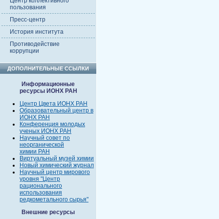
Центр коллективного
пользования
Пресс-центр
История института
Противодействие
коррупции
ДОПОЛНИТЕЛЬНЫЕ ССЫЛКИ
Информационные
ресурсы ИОНХ РАН
Центр Цвета ИОНХ РАН
Образовательный центр в
ИОНХ РАН
Конференция молодых
ученых ИОНХ РАН
Научный совет по
неорганической
химии РАН
Виртуальный музей химии
Новый химический журнал
Научный центр мирового
уровня "Центр
рационального
использования
редкометального сырья"
Внешние ресурсы