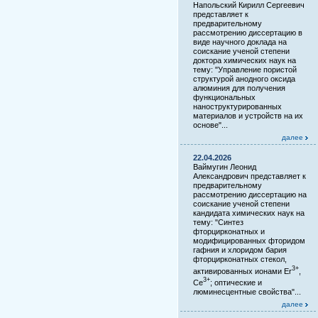
Напольский Кирилл Сергеевич
представляет к
предварительному
рассмотрению диссертацию в
виде научного доклада на
соискание ученой степени
доктора химических наук на
тему: "Управление пористой
структурой анодного оксида
алюминия для получения
функциональных
наноструктурированных
материалов и устройств на их
основе"...
далее
22.04.2026
Ваймугин Леонид
Александрович представляет к
предварительному
рассмотрению диссертацию на
соискание ученой степени
кандидата химических наук на
тему: "Синтез
фторцирконатных и
модифицированных фторидом
гафния и хлоридом бария
фторцирконатных стекол,
3+
активированных ионами Er
,
3+
Ce
; оптические и
люминесцентные свойства"...
далее