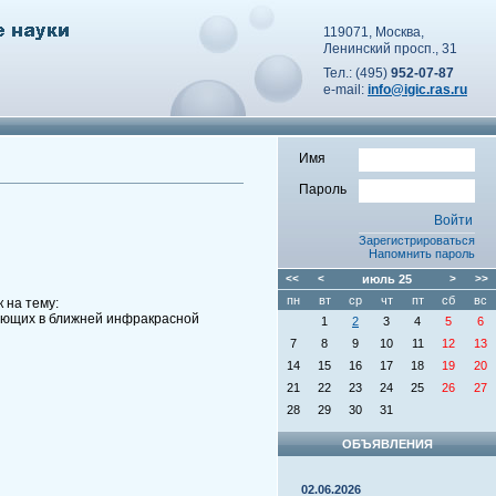
119071, Москва,
Ленинский просп., 31
Тел.: (495)
952-07-87
e-mail:
info@igic.ras.ru
Имя
Пароль
Зарегистрироваться
Напомнить пароль
<<
<
июль
25
>
>>
пн
вт
ср
чт
пт
сб
вс
 на тему:
рующих в ближней инфракрасной
1
2
3
4
5
6
7
8
9
10
11
12
13
14
15
16
17
18
19
20
21
22
23
24
25
26
27
28
29
30
31
ОБЪЯВЛЕНИЯ
02.06.2026