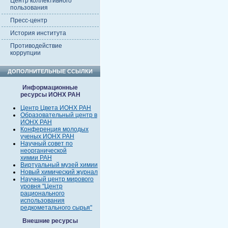
Центр коллективного
пользования
Пресс-центр
История института
Противодействие
коррупции
ДОПОЛНИТЕЛЬНЫЕ ССЫЛКИ
Информационные
ресурсы ИОНХ РАН
Центр Цвета ИОНХ РАН
Образовательный центр в
ИОНХ РАН
Конференция молодых
ученых ИОНХ РАН
Научный совет по
неорганической
химии РАН
Виртуальный музей химии
Новый химический журнал
Научный центр мирового
уровня "Центр
рационального
использования
редкометального сырья"
Внешние ресурсы