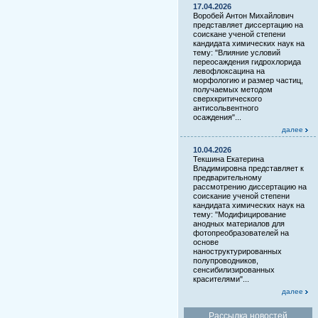
17.04.2026
Воробей Антон Михайлович
представляет диссертацию на
соискане ученой степени
кандидата химических наук на
тему: "Влияние условий
переосаждения гидрохлорида
левофлоксацина на
морфологию и размер частиц,
получаемых методом
сверхкритического
антисольвентного
осаждения"...
далее
10.04.2026
Текшина Екатерина
Владимировна представляет к
предварительному
рассмотрению диссертацию на
соискание ученой степени
кандидата химических наук на
тему: "Модифицирование
анодных материалов для
фотопреобразователей на
основе
наноструктурированных
полупроводников,
сенсибилизированных
красителями"...
далее
Рассылка новостей