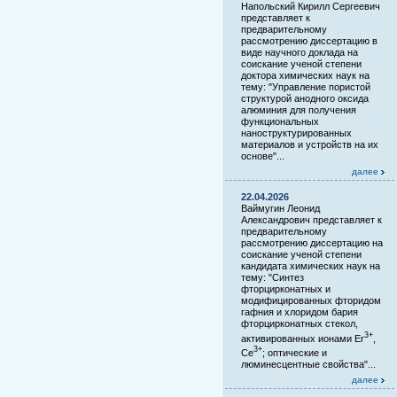
Напольский Кирилл Сергеевич
представляет к
предварительному
рассмотрению диссертацию в
виде научного доклада на
соискание ученой степени
доктора химических наук на
тему: "Управление пористой
структурой анодного оксида
алюминия для получения
функциональных
наноструктурированных
материалов и устройств на их
основе"...
далее
22.04.2026
Ваймугин Леонид
Александрович представляет к
предварительному
рассмотрению диссертацию на
соискание ученой степени
кандидата химических наук на
тему: "Синтез
фторцирконатных и
модифицированных фторидом
гафния и хлоридом бария
фторцирконатных стекол,
3+
активированных ионами Er
,
3+
Ce
; оптические и
люминесцентные свойства"...
далее