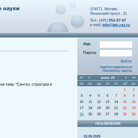
119071, Москва,
Ленинский просп., 31
Тел.: (495)
952-07-87
e-mail:
info@igic.ras.ru
Имя
Пароль
Зарегистрироваться
Напомнить пароль
<<
<
июнь
24
>
>>
пн
вт
ср
чт
пт
сб
вс
а тему: "Синтез, структура и
1
2
3
4
5
6
7
8
9
10
11
12
13
14
15
16
17
18
19
20
21
22
23
24
25
26
27
28
29
30
ОБЪЯВЛЕНИЯ
02.06.2026