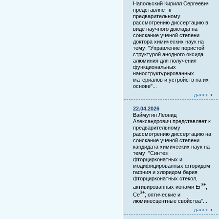
Напольский Кирилл Сергеевич
представляет к
предварительному
рассмотрению диссертацию в
виде научного доклада на
соискание ученой степени
доктора химических наук на
тему: "Управление пористой
структурой анодного оксида
алюминия для получения
функциональных
наноструктурированных
материалов и устройств на их
основе"...
далее
22.04.2026
Ваймугин Леонид
Александрович представляет к
предварительному
рассмотрению диссертацию на
соискание ученой степени
кандидата химических наук на
тему: "Синтез
фторцирконатных и
модифицированных фторидом
гафния и хлоридом бария
фторцирконатных стекол,
3+
активированных ионами Er
,
3+
Ce
; оптические и
люминесцентные свойства"...
далее