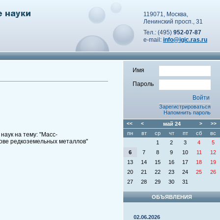
119071, Москва,
Ленинский просп., 31
Тел.: (495)
952-07-87
e-mail:
info@igic.ras.ru
Имя
Пароль
Зарегистрироваться
Напомнить пароль
<<
<
май
24
>
>>
пн
вт
ср
чт
пт
сб
вс
аук на тему: "Масс-
ове редкоземельных металлов"
1
2
3
4
5
6
7
8
9
10
11
12
13
14
15
16
17
18
19
20
21
22
23
24
25
26
27
28
29
30
31
ОБЪЯВЛЕНИЯ
02.06.2026