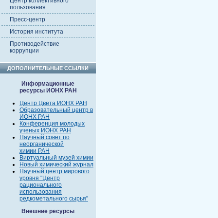
Центр коллективного
пользования
Пресс-центр
История института
Противодействие
коррупции
ДОПОЛНИТЕЛЬНЫЕ ССЫЛКИ
Информационные
ресурсы ИОНХ РАН
Центр Цвета ИОНХ РАН
Образовательный центр в
ИОНХ РАН
Конференция молодых
ученых ИОНХ РАН
Научный совет по
неорганической
химии РАН
Виртуальный музей химии
Новый химический журнал
Научный центр мирового
уровня "Центр
рационального
использования
редкометального сырья"
Внешние ресурсы