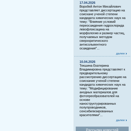
17.04.2026
Воробей Антон Михайлович
представляет диссертацию на
соискане ученой степени
кандидата химических наук на
тему: "Влияние условий
переосаждения гидрохлорида
левофлоксацина на
морфологию и размер частиц,
получаемых методом
сверхкритического
антисольвентного
осаждения"...
далее
10.04.2026
Текшина Екатерина
Владимировна представляет к
предварительному
рассмотрению диссертацию на
соискание ученой степени
кандидата химических наук на
тему: "Модифицирование
анодных материалов для
фотопреобразователей на
основе
наноструктурированных
полупроводников,
сенсибилизированных
красителями"...
далее
Рассылка новостей