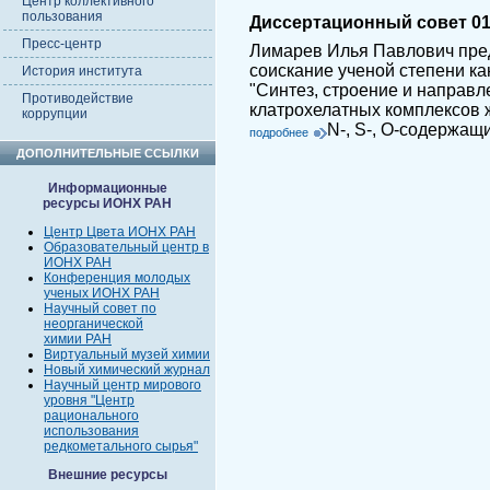
Центр коллективного
пользования
Диссертационный совет 01.
Пресс-центр
Лимарев Илья Павлович пред
соискание ученой степени ка
История института
"Синтез, строение и направ
Противодействие
клатрохелатных комплексов ж
коррупции
N-, S-, O-содержащ
подробнее
ДОПОЛНИТЕЛЬНЫЕ ССЫЛКИ
Информационные
ресурсы ИОНХ РАН
Центр Цвета ИОНХ РАН
Образовательный центр в
ИОНХ РАН
Конференция молодых
ученых ИОНХ РАН
Научный совет по
неорганической
химии РАН
Виртуальный музей химии
Новый химический журнал
Научный центр мирового
уровня "Центр
рационального
использования
редкометального сырья"
Внешние ресурсы