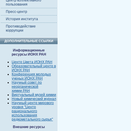
Центр коллективного
пользования
Пресс-центр
История института
Противодействие
коррупции
ДОПОЛНИТЕЛЬНЫЕ ССЫЛКИ
Информационные
ресурсы ИОНХ РАН
Центр Цвета ИОНХ РАН
Образовательный центр в
ИОНХ РАН
Конференция молодых
ученых ИОНХ РАН
Научный совет по
неорганической
химии РАН
Виртуальный музей химии
Новый химический журнал
Научный центр мирового
уровня "Центр
рационального
использования
редкометального сырья"
Внешние ресурсы