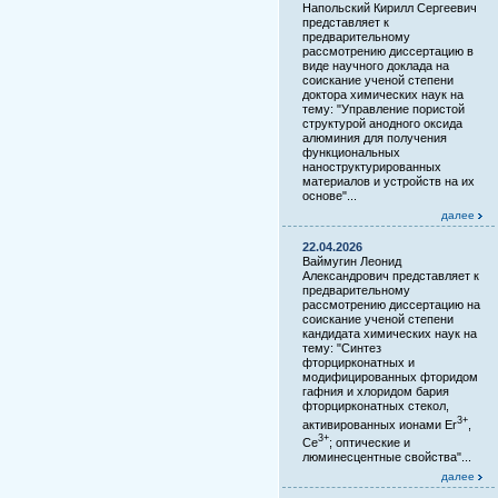
Напольский Кирилл Сергеевич
представляет к
предварительному
рассмотрению диссертацию в
виде научного доклада на
соискание ученой степени
доктора химических наук на
тему: "Управление пористой
структурой анодного оксида
алюминия для получения
функциональных
наноструктурированных
материалов и устройств на их
основе"...
далее
22.04.2026
Ваймугин Леонид
Александрович представляет к
предварительному
рассмотрению диссертацию на
соискание ученой степени
кандидата химических наук на
тему: "Синтез
фторцирконатных и
модифицированных фторидом
гафния и хлоридом бария
фторцирконатных стекол,
3+
активированных ионами Er
,
3+
Ce
; оптические и
люминесцентные свойства"...
далее