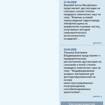
17.04.2026
Воробей Антон Михайлович
представляет диссертацию на
соискане ученой степени
кандидата химических наук на
тему: "Влияние условий
переосаждения гидрохлорида
левофлоксацина на
морфологию и размер частиц,
получаемых методом
сверхкритического
антисольвентного
осаждения"...
далее
10.04.2026
Текшина Екатерина
Владимировна представляет к
предварительному
рассмотрению диссертацию на
соискание ученой степени
кандидата химических наук на
тему: "Модифицирование
анодных материалов для
фотопреобразователей на
основе
наноструктурированных
полупроводников,
сенсибилизированных
красителями"...
далее
Рассылка новостей