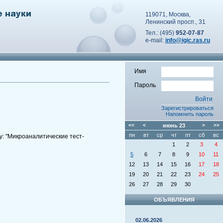
119071, Москва,
Ленинский просп., 31
Тел.: (495)
952-07-87
e-mail:
info@igic.ras.ru
Имя
Пароль
Зарегистрироваться
Напомнить пароль
<<
<
июнь
23
>
>>
пн
вт
ср
чт
пт
сб
вс
у: "Микроаналитические тест-
1
2
3
4
5
6
7
8
9
10
11
12
13
14
15
16
17
18
19
20
21
22
23
24
25
26
27
28
29
30
ОБЪЯВЛЕНИЯ
02.06.2026