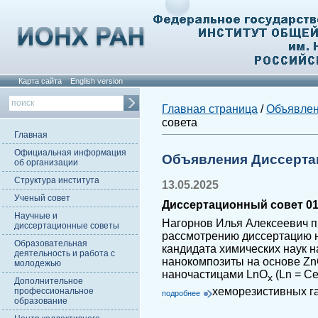
Карта сайта
English version
Главная страница
/
Объявле
совета
Главная
Официальная информация
Объявления Диссерта
об организации
Структура института
13.05.2025
Ученый совет
Диссертационный совет 01.
Научные и
Нагорнов Илья Алексеевич п
диссертационные советы
рассмотрению диссертацию н
Образовательная
кандидата химических наук 
деятельность и работа с
нанокомпозиты на основе Z
молодежью
наночастицами LnO
(Ln = Ce,
x
Дополнительное
хеморезистивных г
профессиональное
подробнее
образование