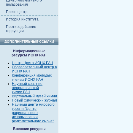
Центр коллективного
пользования
Пресс-центр
История института
Противодействие
коррупции
ДОПОЛНИТЕЛЬНЫЕ ССЫЛКИ
Информационные
ресурсы ИОНХ РАН
Центр Цвета ИОНХ РАН
Образовательный центр в
ИОНХ РАН
Конференция молодых
ученых ИОНХ РАН
Научный совет по
неорганической
химии РАН
Виртуальный музей химии
Новый химический журнал
Научный центр мирового
уровня "Центр
рационального
использования
редкометального сырья"
Внешние ресурсы