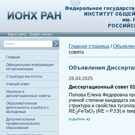
Карта сайта
English version
Главная страница
/
Объявле
совета
Главная
Официальная информация
Объявления Диссерта
об организации
Структура института
28.04.2025
Ученый совет
Диссертационный совет 01.
Научные и
Попова Елена Федоровна пре
диссертационные советы
ученой степени кандидата хи
Образовательная
структура и свойства тугоп
деятельность и работа с
RE
FeTaO
(RE = РЗЭ) и тве
молодежью
2
7
Дополнительное
подробнее
профессиональное
образование