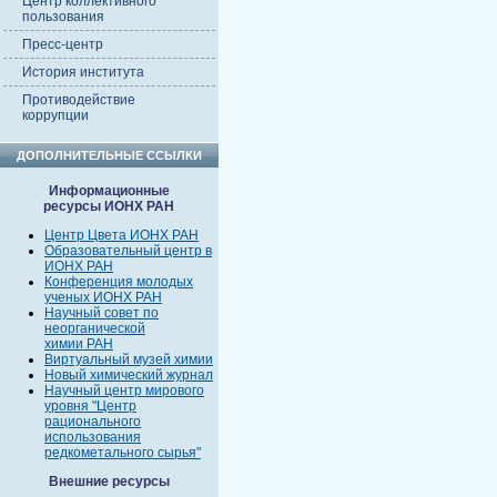
Центр коллективного
пользования
Пресс-центр
История института
Противодействие
коррупции
ДОПОЛНИТЕЛЬНЫЕ ССЫЛКИ
Информационные
ресурсы ИОНХ РАН
Центр Цвета ИОНХ РАН
Образовательный центр в
ИОНХ РАН
Конференция молодых
ученых ИОНХ РАН
Научный совет по
неорганической
химии РАН
Виртуальный музей химии
Новый химический журнал
Научный центр мирового
уровня "Центр
рационального
использования
редкометального сырья"
Внешние ресурсы