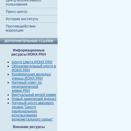
Центр коллективного
пользования
Пресс-центр
История института
Противодействие
коррупции
ДОПОЛНИТЕЛЬНЫЕ ССЫЛКИ
Информационные
ресурсы ИОНХ РАН
Центр Цвета ИОНХ РАН
Образовательный центр в
ИОНХ РАН
Конференция молодых
ученых ИОНХ РАН
Научный совет по
неорганической
химии РАН
Виртуальный музей химии
Новый химический журнал
Научный центр мирового
уровня "Центр
рационального
использования
редкометального сырья"
Внешние ресурсы