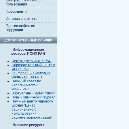
Центр коллективного
пользования
Пресс-центр
История института
Противодействие
коррупции
ДОПОЛНИТЕЛЬНЫЕ ССЫЛКИ
Информационные
ресурсы ИОНХ РАН
Центр Цвета ИОНХ РАН
Образовательный центр в
ИОНХ РАН
Конференция молодых
ученых ИОНХ РАН
Научный совет по
неорганической
химии РАН
Виртуальный музей химии
Новый химический журнал
Научный центр мирового
уровня "Центр
рационального
использования
редкометального сырья"
Внешние ресурсы