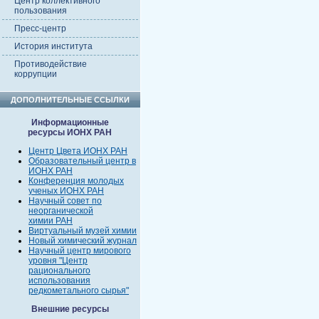
Центр коллективного
пользования
Пресс-центр
История института
Противодействие
коррупции
ДОПОЛНИТЕЛЬНЫЕ ССЫЛКИ
Информационные
ресурсы ИОНХ РАН
Центр Цвета ИОНХ РАН
Образовательный центр в
ИОНХ РАН
Конференция молодых
ученых ИОНХ РАН
Научный совет по
неорганической
химии РАН
Виртуальный музей химии
Новый химический журнал
Научный центр мирового
уровня "Центр
рационального
использования
редкометального сырья"
Внешние ресурсы