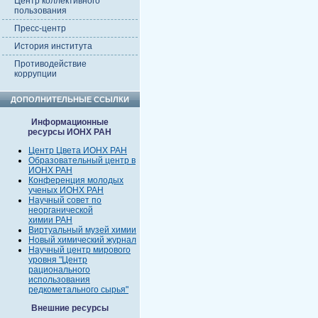
Центр коллективного
пользования
Пресс-центр
История института
Противодействие
коррупции
ДОПОЛНИТЕЛЬНЫЕ ССЫЛКИ
Информационные
ресурсы ИОНХ РАН
Центр Цвета ИОНХ РАН
Образовательный центр в
ИОНХ РАН
Конференция молодых
ученых ИОНХ РАН
Научный совет по
неорганической
химии РАН
Виртуальный музей химии
Новый химический журнал
Научный центр мирового
уровня "Центр
рационального
использования
редкометального сырья"
Внешние ресурсы