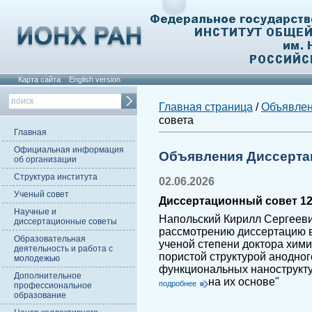
Карта сайта
English version
Главная страница
/
Объявле
совета
Главная
Официальная информация
Объявления Диссерта
об организации
Структура института
02.06.2026
Ученый совет
Диссертационный совет 12.
Научные и
Напольский Кирилл Сергееви
диссертационные советы
рассмотрению диссертацию в
Образовательная
ученой степени доктора хими
деятельность и работа с
пористой структурой анодно
молодежью
функциональных нанострукту
Дополнительное
на их основе"
подробнее
профессиональное
образование