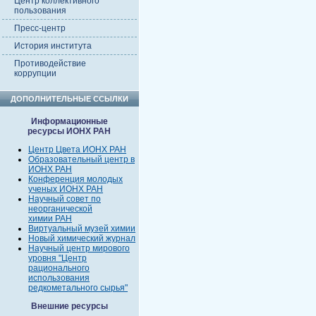
Центр коллективного
пользования
Пресс-центр
История института
Противодействие
коррупции
ДОПОЛНИТЕЛЬНЫЕ ССЫЛКИ
Информационные
ресурсы ИОНХ РАН
Центр Цвета ИОНХ РАН
Образовательный центр в
ИОНХ РАН
Конференция молодых
ученых ИОНХ РАН
Научный совет по
неорганической
химии РАН
Виртуальный музей химии
Новый химический журнал
Научный центр мирового
уровня "Центр
рационального
использования
редкометального сырья"
Внешние ресурсы