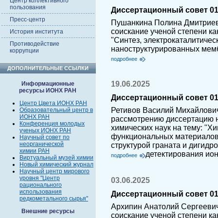
Центр коллективного
пользования
Диссертационный совет 01.
Пресс-центр
Пушанкина Полина Дмитриев
соискание ученой степени ка
История института
"Синтез, электрокаталитичес
Противодействие
наноструктурированных мемб
коррупции
подробнее
ДОПОЛНИТЕЛЬНЫЕ ССЫЛКИ
19.06.2025
Информационные
ресурсы ИОНХ РАН
Диссертационный совет 01.
Центр Цвета ИОНХ РАН
Ретивов Василий Михайлович
Образовательный центр в
ИОНХ РАН
рассмотрению диссертацию н
Конференция молодых
химических наук на тему: "Х
ученых ИОНХ РАН
функциональных материалов 
Научный совет по
неорганической
структурой граната и дигидр
химии РАН
детектирования ио
подробнее
Виртуальный музей химии
Новый химический журнал
Научный центр мирового
уровня "Центр
03.06.2025
рационального
использования
Диссертационный совет 01.
редкометального сырья"
Архипин Анатолий Сергеевич
Внешние ресурсы
соискание ученой степени ка