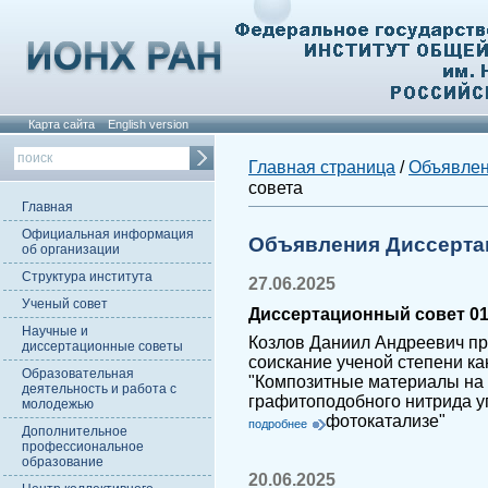
Карта сайта
English version
Главная страница
/
Объявле
совета
Главная
Официальная информация
Объявления Диссерта
об организации
Структура института
27.06.2025
Ученый совет
Диссертационный совет 01
Научные и
Козлов Даниил Андреевич пр
диссертационные советы
соискание ученой степени ка
Образовательная
"Композитные материалы на 
деятельность и работа с
графитоподобного нитрида у
молодежью
фотокатализе"
подробнее
Дополнительное
профессиональное
образование
20.06.2025