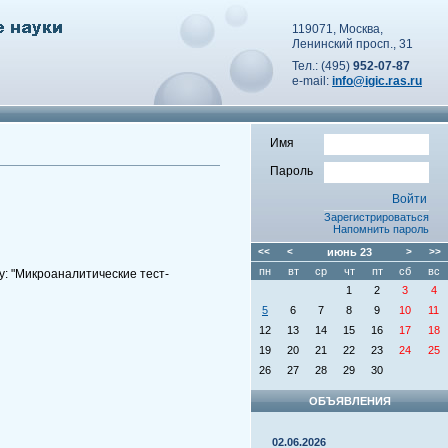
119071, Москва,
Ленинский просп., 31
Тел.: (495)
952-07-87
e-mail:
info@igic.ras.ru
Имя
Пароль
Зарегистрироваться
Напомнить пароль
<<
<
июнь
23
>
>>
пн
вт
ср
чт
пт
сб
вс
у: "Микроаналитические тест-
1
2
3
4
5
6
7
8
9
10
11
12
13
14
15
16
17
18
19
20
21
22
23
24
25
26
27
28
29
30
ОБЪЯВЛЕНИЯ
02.06.2026