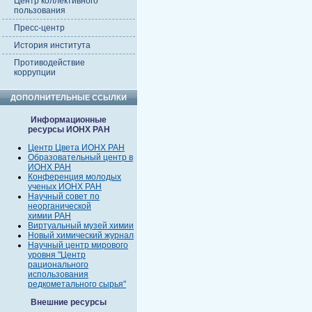
Центр коллективного
пользования
Пресс-центр
История института
Противодействие
коррупции
ДОПОЛНИТЕЛЬНЫЕ ССЫЛКИ
Информационные
ресурсы ИОНХ РАН
Центр Цвета ИОНХ РАН
Образовательный центр в
ИОНХ РАН
Конференция молодых
ученых ИОНХ РАН
Научный совет по
неорганической
химии РАН
Виртуальный музей химии
Новый химический журнал
Научный центр мирового
уровня "Центр
рационального
использования
редкометального сырья"
Внешние ресурсы