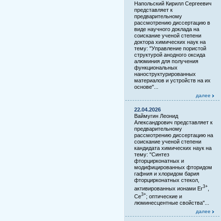
Напольский Кирилл Сергеевич
представляет к
предварительному
рассмотрению диссертацию в
виде научного доклада на
соискание ученой степени
доктора химических наук на
тему: "Управление пористой
структурой анодного оксида
алюминия для получения
функциональных
наноструктурированных
материалов и устройств на их
основе"...
далее
22.04.2026
Ваймугин Леонид
Александрович представляет к
предварительному
рассмотрению диссертацию на
соискание ученой степени
кандидата химических наук на
тему: "Синтез
фторцирконатных и
модифицированных фторидом
гафния и хлоридом бария
фторцирконатных стекол,
3+
активированных ионами Er
,
3+
Ce
; оптические и
люминесцентные свойства"...
далее