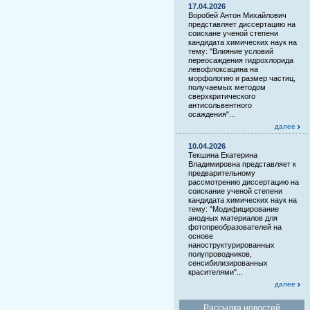
17.04.2026
Воробей Антон Михайлович
представляет диссертацию на
соискане ученой степени
кандидата химических наук на
тему: "Влияние условий
переосаждения гидрохлорида
левофлоксацина на
морфологию и размер частиц,
получаемых методом
сверхкритического
антисольвентного
осаждения"...
далее
10.04.2026
Текшина Екатерина
Владимировна представляет к
предварительному
рассмотрению диссертацию на
соискание ученой степени
кандидата химических наук на
тему: "Модифицирование
анодных материалов для
фотопреобразователей на
основе
наноструктурированных
полупроводников,
сенсибилизированных
красителями"...
далее
Рассылка новостей