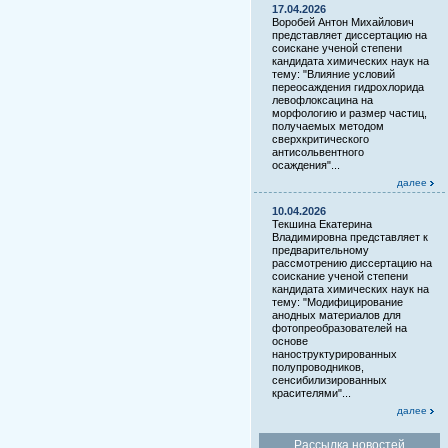
17.04.2026
Воробей Антон Михайлович
представляет диссертацию на
соискане ученой степени
кандидата химических наук на
тему: "Влияние условий
переосаждения гидрохлорида
левофлоксацина на
морфологию и размер частиц,
получаемых методом
сверхкритического
антисольвентного
осаждения"...
далее
10.04.2026
Текшина Екатерина
Владимировна представляет к
предварительному
рассмотрению диссертацию на
соискание ученой степени
кандидата химических наук на
тему: "Модифицирование
анодных материалов для
фотопреобразователей на
основе
наноструктурированных
полупроводников,
сенсибилизированных
красителями"...
далее
Рассылка новостей