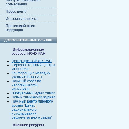
Центр коллективного
пользования
Пресс-центр
История института
Противодействие
коррупции
ДОПОЛНИТЕЛЬНЫЕ ССЫЛКИ
Информационные
ресурсы ИОНХ РАН
Центр Цвета ИОНХ РАН
Образовательный центр в
ИОНХ РАН
Конференция молодых
ученых ИОНХ РАН
Научный совет по
неорганической
химии РАН
Виртуальный музей химии
Новый химический журнал
Научный центр мирового
уровня "Центр
рационального
использования
редкометального сырья"
Внешние ресурсы