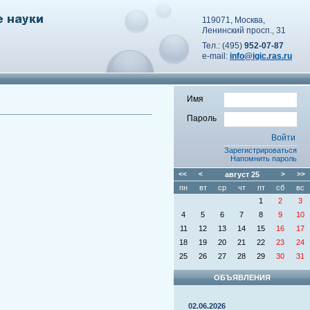
119071, Москва,
Ленинский просп., 31
Тел.: (495)
952-07-87
e-mail:
info@igic.ras.ru
Имя
Пароль
Зарегистрироваться
Напомнить пароль
<<
<
август
25
>
>>
пн
вт
ср
чт
пт
сб
вс
1
2
3
4
5
6
7
8
9
10
11
12
13
14
15
16
17
18
19
20
21
22
23
24
25
26
27
28
29
30
31
ОБЪЯВЛЕНИЯ
02.06.2026