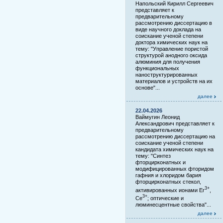
Напольский Кирилл Сергеевич
представляет к
предварительному
рассмотрению диссертацию в
виде научного доклада на
соискание ученой степени
доктора химических наук на
тему: "Управление пористой
структурой анодного оксида
алюминия для получения
функциональных
наноструктурированных
материалов и устройств на их
основе"...
далее
22.04.2026
Ваймугин Леонид
Александрович представляет к
предварительному
рассмотрению диссертацию на
соискание ученой степени
кандидата химических наук на
тему: "Синтез
фторцирконатных и
модифицированных фторидом
гафния и хлоридом бария
фторцирконатных стекол,
3+
активированных ионами Er
,
3+
Ce
; оптические и
люминесцентные свойства"...
далее