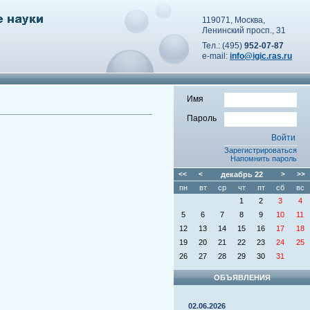
119071, Москва,
Ленинский просп., 31
Тел.: (495)
952-07-87
e-mail:
info@igic.ras.ru
Имя
Пароль
Зарегистрироваться
Напомнить пароль
<<
<
декабрь
22
>
>>
пн
вт
ср
чт
пт
сб
вс
1
2
3
4
5
6
7
8
9
10
11
12
13
14
15
16
17
18
19
20
21
22
23
24
25
26
27
28
29
30
31
ОБЪЯВЛЕНИЯ
02.06.2026