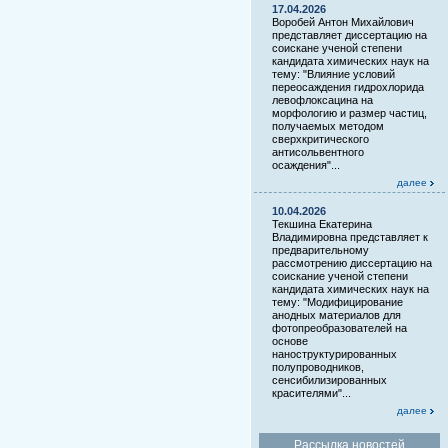
17.04.2026
Воробей Антон Михайлович
представляет диссертацию на
соискане ученой степени
кандидата химических наук на
тему: "Влияние условий
переосаждения гидрохлорида
левофлоксацина на
морфологию и размер частиц,
получаемых методом
сверхкритического
антисольвентного
осаждения"...
далее
10.04.2026
Текшина Екатерина
Владимировна представляет к
предварительному
рассмотрению диссертацию на
соискание ученой степени
кандидата химических наук на
тему: "Модифицирование
анодных материалов для
фотопреобразователей на
основе
наноструктурированных
полупроводников,
сенсибилизированных
красителями"...
далее
Рассылка новостей