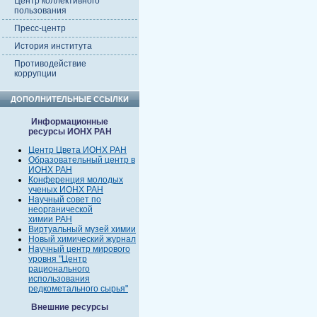
Центр коллективного
пользования
Пресс-центр
История института
Противодействие
коррупции
ДОПОЛНИТЕЛЬНЫЕ ССЫЛКИ
Информационные
ресурсы ИОНХ РАН
Центр Цвета ИОНХ РАН
Образовательный центр в
ИОНХ РАН
Конференция молодых
ученых ИОНХ РАН
Научный совет по
неорганической
химии РАН
Виртуальный музей химии
Новый химический журнал
Научный центр мирового
уровня "Центр
рационального
использования
редкометального сырья"
Внешние ресурсы