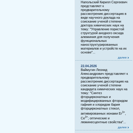
Напольский Кирилл Сергеевич
представляет к
предварительному
рассмотрению диссертацию в
виде научного доклада на
соискание ученой степени
доктора химических наук на
тему: "Управление пористой
структурой анодного оксида
алюминия для получения
функциональных
наноструктурированных
материалов и устройств на их
основе"...
далее
22.04.2026
Ваймугин Леонид
Александрович представляет к
предварительному
рассмотрению диссертацию на
соискание ученой степени
кандидата химических наук на
тему: "Синтез
фторцирконатных и
модифицированных фторидом
гафния и хлоридом бария
фторцирконатных стекол,
3+
активированных ионами Er
,
3+
Ce
; оптические и
люминесцентные свойства"...
далее