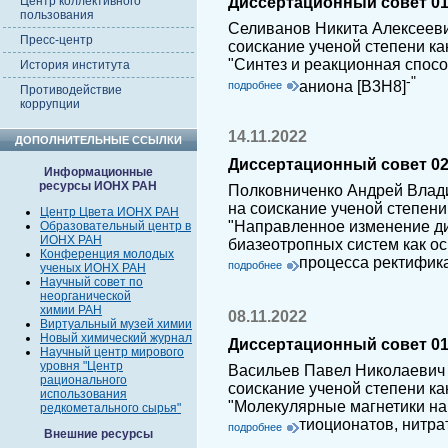
Диссертационный совет 01.
Центр коллективного
пользования
Селиванов Никита Алексееви
Пресс-центр
соискание ученой степени ка
"Синтез и реакционная спосо
История института
-"
аниона [B3H8]
подробнее
Противодействие
коррупции
14.11.2022
ДОПОЛНИТЕЛЬНЫЕ ССЫЛКИ
Диссертационный совет 02.
Информационные
ресурсы ИОНХ РАН
Полковниченко Андрей Влад
на соискание ученой степени
Центр Цвета ИОНХ РАН
"Направленное изменение д
Образовательный центр в
ИОНХ РАН
биазеотропных систем как 
Конференция молодых
процесса ректифик
подробнее
ученых ИОНХ РАН
Научный совет по
неорганической
химии РАН
08.11.2022
Виртуальный музей химии
Новый химический журнал
Диссертационный совет 01.
Научный центр мирового
уровня "Центр
Васильев Павел Николаевич 
рационального
соискание ученой степени ка
использования
"Молекулярные магнетики на
редкометального сырья"
тиоционатов, нитра
подробнее
Внешние ресурсы