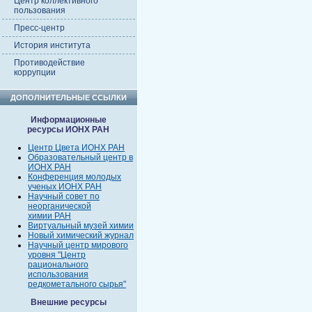
Центр коллективного
пользования
Пресс-центр
История института
Противодействие
коррупции
ДОПОЛНИТЕЛЬНЫЕ ССЫЛКИ
Информационные
ресурсы ИОНХ РАН
Центр Цвета ИОНХ РАН
Образовательный центр в
ИОНХ РАН
Конференция молодых
ученых ИОНХ РАН
Научный совет по
неорганической
химии РАН
Виртуальный музей химии
Новый химический журнал
Научный центр мирового
уровня "Центр
рационального
использования
редкометального сырья"
Внешние ресурсы