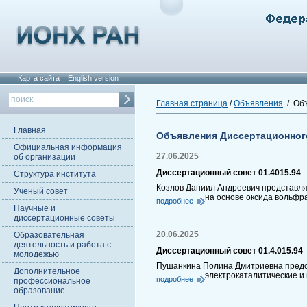
Карта сайта
English version
Главная страница
/
Объявления
/ Объ
Главная
Объявления Диссертационног
Официальная информация
27.06.2025
об организации
Диссертационный совет 01.4015.94
Структура института
Козлов Даниил Андреевич представля
Ученый совет
на основе оксида вольфр
подробнее
Научные и
диссертационные советы
20.06.2025
Образовательная
деятельность и работа с
Диссертационный совет 01.4.015.94
молодежью
Пушанкина Полина Дмитриевна предст
Дополнительное
электрокаталитические и
подробнее
профессиональное
образование