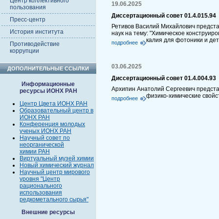
Центр коллективного
19.06.2025
пользования
Диссертационный совет 01.4.015.94
Пресс-центр
Ретивов Василий Михайлович предста
История института
наук на тему: "Химическое конструир
калия для фотоники и де
подробнее
Противодействие
коррупции
03.06.2025
ДОПОЛНИТЕЛЬНЫЕ ССЫЛКИ
Диссертационный совет 01.4.004.93
Информационные
Архипин Анатолий Сергеевич представ
ресурсы ИОНХ РАН
физико-химические свойс
подробнее
Центр Цвета ИОНХ РАН
Образовательный центр в
ИОНХ РАН
Конференция молодых
ученых ИОНХ РАН
Научный совет по
неорганической
химии РАН
Виртуальный музей химии
Новый химический журнал
Научный центр мирового
уровня "Центр
рационального
использования
редкометального сырья"
Внешние ресурсы