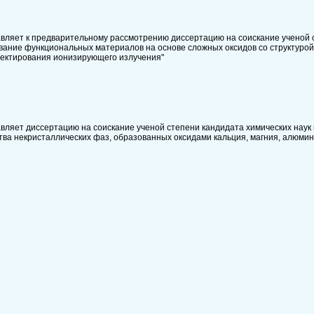
вляет к предварительному рассмотрению диссертацию на соискание ученой 
ование функциональных материалов на основе сложных оксидов со структуро
тектирования ионизирующего излучения"
ляет диссертацию на соискание ученой степени кандидата химических наук 
тва некристаллических фаз, образованных оксидами кальция, магния, алюмин