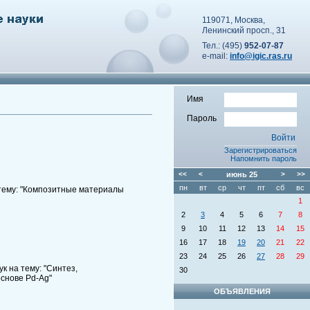
119071, Москва,
Ленинский просп., 31
Тел.: (495)
952-07-87
e-mail:
info@igic.ras.ru
Имя
Пароль
Зарегистрироваться
Напомнить пароль
<<
<
июнь
25
>
>>
пн
вт
ср
чт
пт
сб
вс
 тему: "Композитные материалы
1
2
3
4
5
6
7
8
9
10
11
12
13
14
15
16
17
18
19
20
21
22
23
24
25
26
27
28
29
 на тему: "Синтез,
30
снове Pd-Ag"
ОБЪЯВЛЕНИЯ