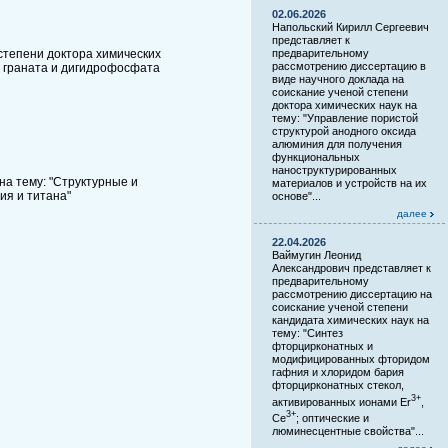
02.06.2026
Напольский Кирилл Сергеевич
представляет к
степени доктора химических
предварительному
рассмотрению диссертацию в
й граната и дигидрофосфата
виде научного доклада на
соискание ученой степени
доктора химических наук на
тему: "Управление пористой
структурой анодного оксида
алюминия для получения
функциональных
наноструктурированных
на тему: "Структурные и
материалов и устройств на их
ия и титана"
основе"...
далее
22.04.2026
Ваймугин Леонид
Александрович представляет к
предварительному
рассмотрению диссертацию на
соискание ученой степени
кандидата химических наук на
тему: "Синтез
фторцирконатных и
модифицированных фторидом
гафния и хлоридом бария
фторцирконатных стекол,
3+
активированных ионами Er
,
3+
Ce
; оптические и
люминесцентные свойства"...