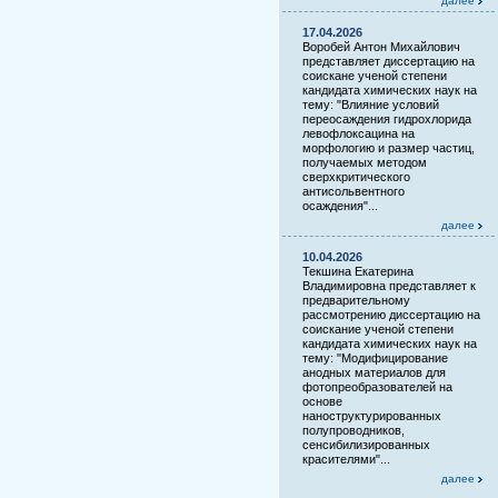
далее
17.04.2026
Воробей Антон Михайлович
представляет диссертацию на
соискане ученой степени
кандидата химических наук на
тему: "Влияние условий
переосаждения гидрохлорида
левофлоксацина на
морфологию и размер частиц,
получаемых методом
сверхкритического
антисольвентного
осаждения"...
далее
10.04.2026
Текшина Екатерина
Владимировна представляет к
предварительному
рассмотрению диссертацию на
соискание ученой степени
кандидата химических наук на
тему: "Модифицирование
анодных материалов для
фотопреобразователей на
основе
наноструктурированных
полупроводников,
сенсибилизированных
красителями"...
далее