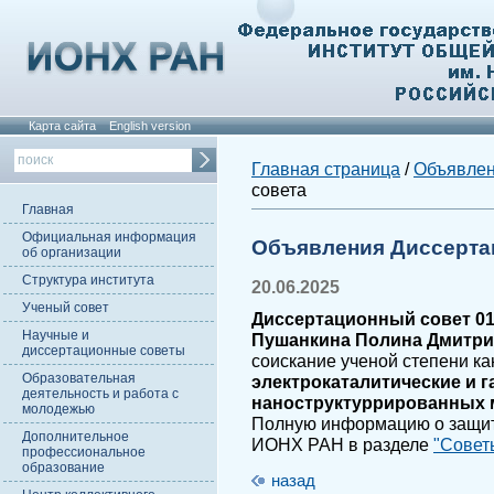
Карта сайта
English version
Главная страница
/
Объявле
совета
Главная
Официальная информация
Объявления Диссерта
об организации
Структура института
20.06.2025
Ученый совет
Диссертационный совет 01.
Научные и
Пушанкина Полина Дмитри
диссертационные советы
соискание ученой степени ка
Образовательная
электрокаталитические и 
деятельность и работа с
наноструктуррированных 
молодежью
Полную информацию о защите
Дополнительное
ИОНХ РАН в разделе
"Совет
профессиональное
образование
назад