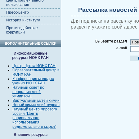
Центр коллективного
пользования
Рассылка новостей
Пресс-центр
История института
Для подписки на рассылку н
раздел и укажите свой адрес
Противодействие
коррупции
Выберите раздел
ДОПОЛНИТЕЛЬНЫЕ ССЫЛКИ
e-mail
Информационные
ресурсы ИОНХ РАН
Центр Цвета ИОНХ РАН
Образовательный центр в
ИОНХ РАН
Конференция молодых
ученых ИОНХ РАН
Научный совет по
неорганической
химии РАН
Виртуальный музей химии
Новый химический журнал
Научный центр мирового
уровня "Центр
рационального
использования
редкометального сырья"
Внешние ресурсы