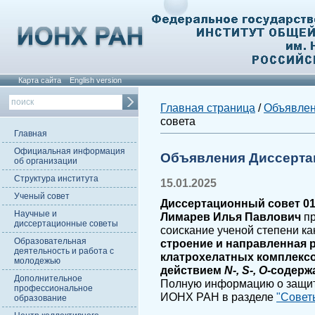
Карта сайта
English version
Главная страница
/
Объявле
совета
Главная
Официальная информация
Объявления Диссерта
об организации
Структура института
15.01.2025
Ученый совет
Диссертационный совет 01.
Научные и
Лимарев Илья Павлович
пр
диссертационные советы
соискание ученой степени ка
Образовательная
строение и направленная 
деятельность и работа с
клатрохелатных комплексов
молодежью
действием
N-, S-, O-
содерж
Дополнительное
Полную информацию о защите
профессиональное
ИОНХ РАН в разделе
"Совет
образование