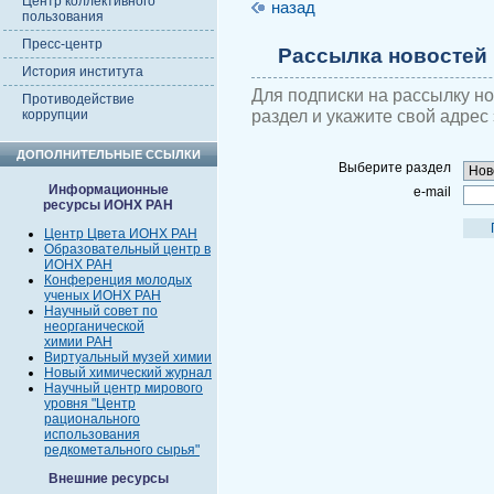
Центр коллективного
назад
пользования
Пресс-центр
Рассылка новостей
История института
Для подписки на рассылку н
Противодействие
раздел и укажите свой адрес
коррупции
ДОПОЛНИТЕЛЬНЫЕ ССЫЛКИ
Выберите раздел
Информационные
e-mail
ресурсы ИОНХ РАН
Центр Цвета ИОНХ РАН
Образовательный центр в
ИОНХ РАН
Конференция молодых
ученых ИОНХ РАН
Научный совет по
неорганической
химии РАН
Виртуальный музей химии
Новый химический журнал
Научный центр мирового
уровня "Центр
рационального
использования
редкометального сырья"
Внешние ресурсы