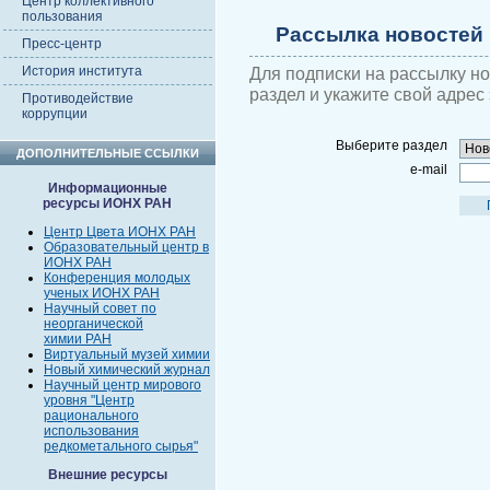
Центр коллективного
пользования
Рассылка новостей
Пресс-центр
История института
Для подписки на рассылку н
раздел и укажите свой адрес
Противодействие
коррупции
Выберите раздел
ДОПОЛНИТЕЛЬНЫЕ ССЫЛКИ
e-mail
Информационные
ресурсы ИОНХ РАН
Центр Цвета ИОНХ РАН
Образовательный центр в
ИОНХ РАН
Конференция молодых
ученых ИОНХ РАН
Научный совет по
неорганической
химии РАН
Виртуальный музей химии
Новый химический журнал
Научный центр мирового
уровня "Центр
рационального
использования
редкометального сырья"
Внешние ресурсы