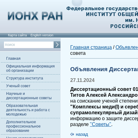
Карта сайта
English version
Главная страница
/
Объявле
совета
Главная
Официальная информация
Объявления Диссерта
об организации
Структура института
27.11.2024
Ученый совет
Диссертационный совет 01.
Научные и
Титов Алексей Александр
диссертационные советы
на соискание ученой степени
Образовательная
"Комплексы меди(I) и сереб
деятельность и работа с
супрамолекулярный дизай
молодежью
информацию о защите диссе
Дополнительное
разделе
"Советы"
.
профессиональное
образование
назад