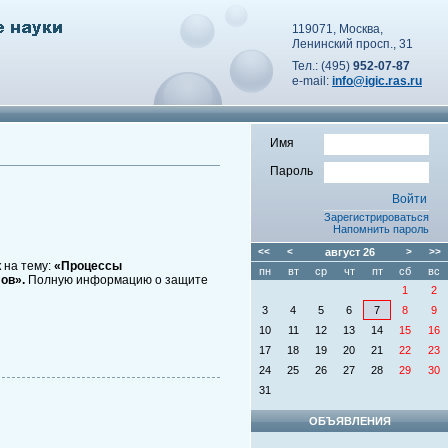
119071, Москва,
Ленинский просп., 31
Тел.: (495)
952-07-87
e-mail:
info@igic.ras.ru
Имя
Пароль
Зарегистрироваться
Напомнить пароль
<<
<
август
26
>
>>
 на тему:
«Процессы
пн
вт
ср
чт
пт
сб
вс
ов».
Полную информацию о защите
1
2
3
4
5
6
7
8
9
10
11
12
13
14
15
16
17
18
19
20
21
22
23
24
25
26
27
28
29
30
31
ОБЪЯВЛЕНИЯ