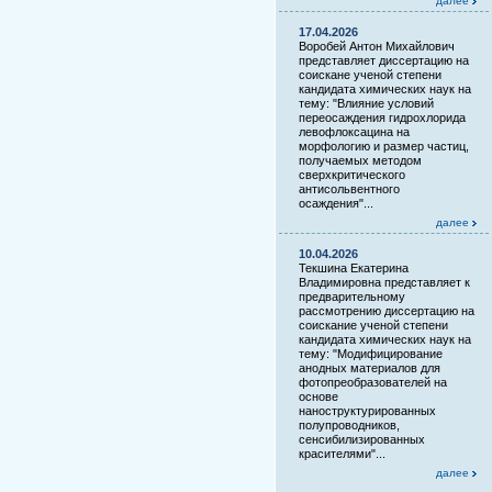
далее
17.04.2026
Воробей Антон Михайлович
представляет диссертацию на
соискане ученой степени
кандидата химических наук на
тему: "Влияние условий
переосаждения гидрохлорида
левофлоксацина на
морфологию и размер частиц,
получаемых методом
сверхкритического
антисольвентного
осаждения"...
далее
10.04.2026
Текшина Екатерина
Владимировна представляет к
предварительному
рассмотрению диссертацию на
соискание ученой степени
кандидата химических наук на
тему: "Модифицирование
анодных материалов для
фотопреобразователей на
основе
наноструктурированных
полупроводников,
сенсибилизированных
красителями"...
далее