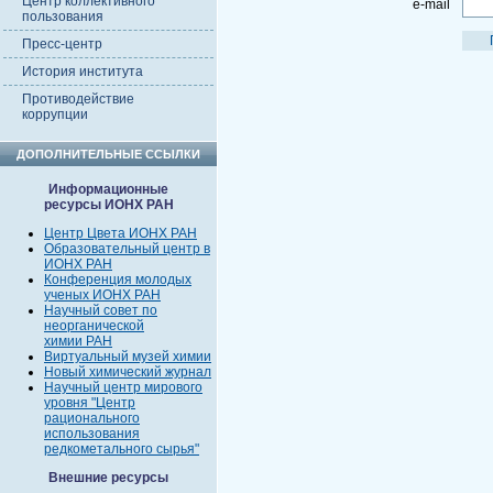
Центр коллективного
e-mail
пользования
Пресс-центр
История института
Противодействие
коррупции
ДОПОЛНИТЕЛЬНЫЕ ССЫЛКИ
Информационные
ресурсы ИОНХ РАН
Центр Цвета ИОНХ РАН
Образовательный центр в
ИОНХ РАН
Конференция молодых
ученых ИОНХ РАН
Научный совет по
неорганической
химии РАН
Виртуальный музей химии
Новый химический журнал
Научный центр мирового
уровня "Центр
рационального
использования
редкометального сырья"
Внешние ресурсы