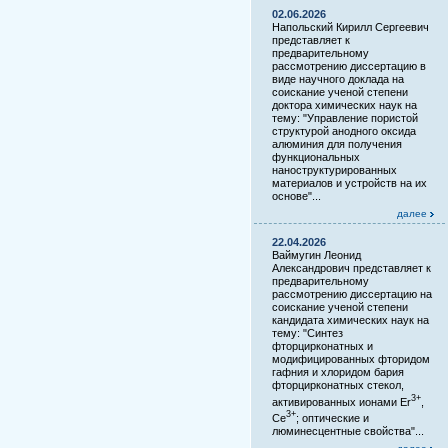
02.06.2026
Напольский Кирилл Сергеевич
представляет к
предварительному
рассмотрению диссертацию в
виде научного доклада на
соискание ученой степени
доктора химических наук на
тему: "Управление пористой
структурой анодного оксида
алюминия для получения
функциональных
наноструктурированных
материалов и устройств на их
основе"...
далее
22.04.2026
Ваймугин Леонид
Александрович представляет к
предварительному
рассмотрению диссертацию на
соискание ученой степени
кандидата химических наук на
тему: "Синтез
фторцирконатных и
модифицированных фторидом
гафния и хлоридом бария
фторцирконатных стекол,
3+
активированных ионами Er
,
3+
Ce
; оптические и
люминесцентные свойства"...