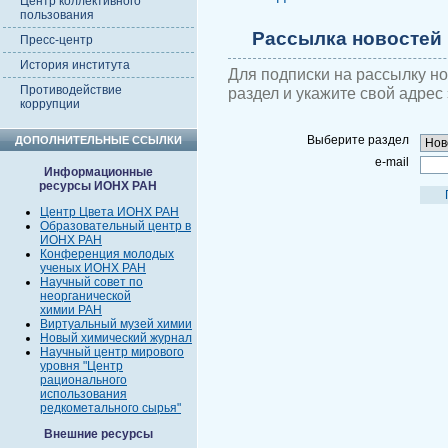
Центр коллективного
пользования
Рассылка новостей
Пресс-центр
История института
Для подписки на рассылку н
Противодействие
раздел и укажите свой адрес
коррупции
Выберите раздел
ДОПОЛНИТЕЛЬНЫЕ ССЫЛКИ
e-mail
Информационные
ресурсы ИОНХ РАН
Центр Цвета ИОНХ РАН
Образовательный центр в
ИОНХ РАН
Конференция молодых
ученых ИОНХ РАН
Научный совет по
неорганической
химии РАН
Виртуальный музей химии
Новый химический журнал
Научный центр мирового
уровня "Центр
рационального
использования
редкометального сырья"
Внешние ресурсы