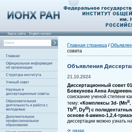
Карта сайта
English version
Главная страница
/
Объявле
совета
Главная
Официальная информация
Объявления Диссерта
об организации
Структура института
21.10.2024
Ученый совет
Диссертационный совет 01.
Научные и
Бовкунова Анна Андреевн
диссертационные советы
соискание ученой степени ка
Образовательная
II
тему:
«Комплексы 3d- (Mn
,
деятельность и работа с
III
III
Tb
, Dy
) с полидентатны
молодежью
основе 4-амино-1,2,4-триаз
Дополнительное
диссертации можно узнать н
профессиональное
образование
назад