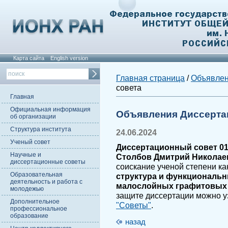
Карта сайта
English version
Главная страница
/
Объявле
совета
Главная
Официальная информация
Объявления Диссерта
об организации
Структура института
24.06.2024
Ученый совет
Диссертационный совет 01.
Научные и
Столбов Дмитрий Николае
диссертационные советы
соискание ученой степени ка
Образовательная
структура и функциональ
деятельность и работа с
малослойных графитовых
молодежью
защите диссертации можно у
Дополнительное
"Советы"
.
профессиональное
образование
назад