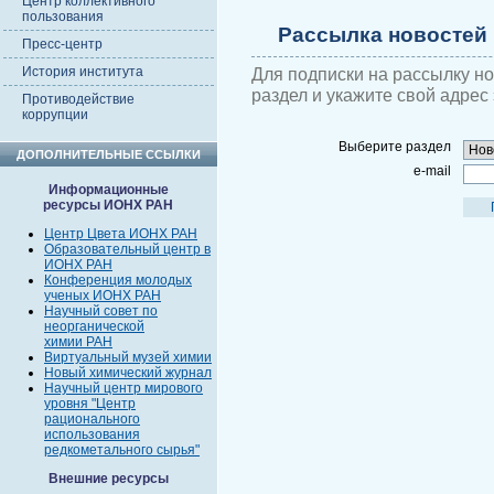
Центр коллективного
пользования
Рассылка новостей
Пресс-центр
История института
Для подписки на рассылку н
раздел и укажите свой адрес
Противодействие
коррупции
Выберите раздел
ДОПОЛНИТЕЛЬНЫЕ ССЫЛКИ
e-mail
Информационные
ресурсы ИОНХ РАН
Центр Цвета ИОНХ РАН
Образовательный центр в
ИОНХ РАН
Конференция молодых
ученых ИОНХ РАН
Научный совет по
неорганической
химии РАН
Виртуальный музей химии
Новый химический журнал
Научный центр мирового
уровня "Центр
рационального
использования
редкометального сырья"
Внешние ресурсы