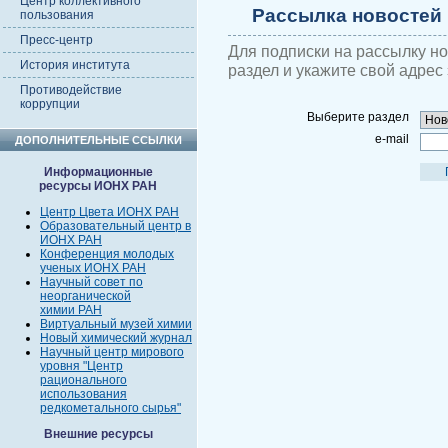
Центр коллективного
Рассылка новостей
пользования
Пресс-центр
Для подписки на рассылку н
История института
раздел и укажите свой адрес
Противодействие
коррупции
Выберите раздел
e-mail
ДОПОЛНИТЕЛЬНЫЕ ССЫЛКИ
Информационные
ресурсы ИОНХ РАН
Центр Цвета ИОНХ РАН
Образовательный центр в
ИОНХ РАН
Конференция молодых
ученых ИОНХ РАН
Научный совет по
неорганической
химии РАН
Виртуальный музей химии
Новый химический журнал
Научный центр мирового
уровня "Центр
рационального
использования
редкометального сырья"
Внешние ресурсы