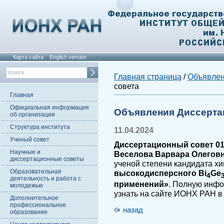
Карта сайта
English version
Главная страница
/
Объявле
совета
Главная
Официальная информация
Объявления Диссерта
об организации
Структура института
11.04.2024
Ученый совет
Диссертационный совет 01.
Научные и
Веселова Варвара Олегов
диссертационные советы
ученой степени кандидата хи
Образовательная
высокодисперсного Bi
Ge
4
деятельность и работа с
применений»
. Полную инф
молодежью
узнать на сайте ИОНХ РАН в
Дополнительное
профессиональное
назад
образование