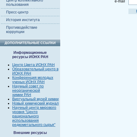
Центр коллективного
e-mail
пользования
Пресс-центр
История института
Противодействие
коррупции
ДОПОЛНИТЕЛЬНЫЕ ССЫЛКИ
Информационные
ресурсы ИОНХ РАН
Центр Цвета ИОНХ РАН
Образовательный центр в
ИОНХ РАН
Конференция молодых
ученых ИОНХ РАН
Научный совет по
неорганической
химии РАН
Виртуальный музей химии
Новый химический журнал
Научный центр мирового
уровня "Центр
рационального
использования
редкометального сырья"
Внешние ресурсы