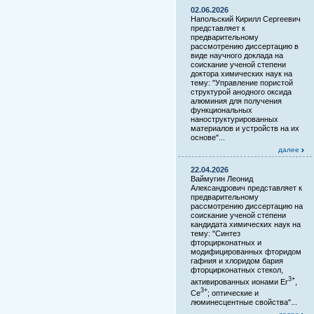
02.06.2026
Напольский Кирилл Сергеевич
представляет к
предварительному
рассмотрению диссертацию в
виде научного доклада на
соискание ученой степени
доктора химических наук на
тему: "Управление пористой
структурой анодного оксида
алюминия для получения
функциональных
наноструктурированных
материалов и устройств на их
основе"...
далее
22.04.2026
Ваймугин Леонид
Александрович представляет к
предварительному
рассмотрению диссертацию на
соискание ученой степени
кандидата химических наук на
тему: "Синтез
фторцирконатных и
модифицированных фторидом
гафния и хлоридом бария
фторцирконатных стекол,
3+
активированных ионами Er
,
3+
Ce
; оптические и
люминесцентные свойства"...