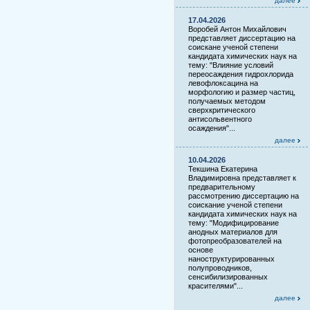
далее
17.04.2026
Воробей Антон Михайлович
представляет диссертацию на
соискане ученой степени
кандидата химических наук на
тему: "Влияние условий
переосаждения гидрохлорида
левофлоксацина на
морфологию и размер частиц,
получаемых методом
сверхкритического
антисольвентного
осаждения"...
далее
10.04.2026
Текшина Екатерина
Владимировна представляет к
предварительному
рассмотрению диссертацию на
соискание ученой степени
кандидата химических наук на
тему: "Модифицирование
анодных материалов для
фотопреобразователей на
основе
наноструктурированных
полупроводников,
сенсибилизированных
красителями"...
далее