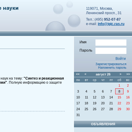
119071, Москва,
Ленинский просп., 31
Тел.: (495)
952-07-87
e-mail:
info@igic.ras.ru
Имя
Пароль
Зарегистрироваться
Напомнить пароль
<<
<
август
26
>
>>
наук на тему:
"Синтез и реакционная
пн
вт
ср
чт
пт
сб
вс
ями"
. Полную информацию о защите
1
2
3
4
5
6
7
8
9
10
11
12
13
14
15
16
17
18
19
20
21
22
23
24
25
26
27
28
29
30
31
ОБЪЯВЛЕНИЯ